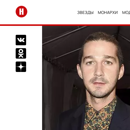
Перейти на главную
ЗВЕЗДЫ
МОНАРХИ
МО
Поделиться Вконтакте
Поделиться в Одноклассниках
Подписаться на нас в Дзен