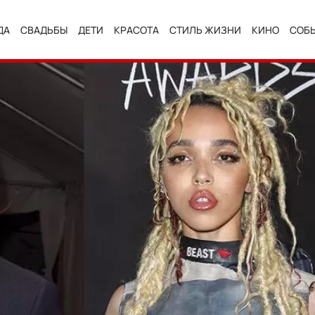
ДА
СВАДЬБЫ
ДЕТИ
КРАСОТА
СТИЛЬ ЖИЗНИ
КИНО
СОБ