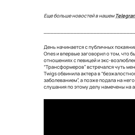
Еще больше новостей в нашем
Telegra
___________________________
День начинается с публичных покаяний
Ones и впервые заговорил о том, что б
отношениях с певицей и экс-возлюблен
“Трансформеров” встречался чуть мень
Twigs обвинила актера в “безжалостн
заболеванием”, а позже подала на него
слушания по этому делу намечены на 