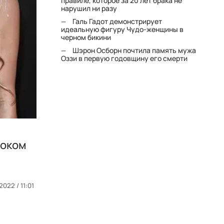
правиле, которое за 20 лет брака не
нарушил ни разу
Галь Гадот демонстрирует
идеальную фигуру Чудо-женщины в
черном бикини
Шэрон Осборн почтила память мужа
Оззи в первую годовщину его смерти
током
2022 / 11:01