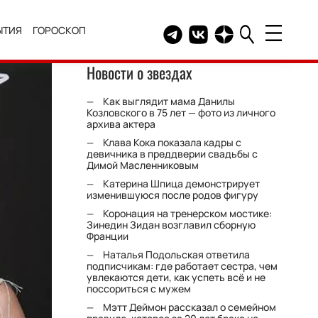
ЫТИЯ
ГОРОСКОП
Telegram канал HELLO
Группа HELLO Вконтакт
Канал HELLO в Дзе
Новости о звездах
Как выглядит мама Данилы
Козловского в 75 лет — фото из личного
архива актера
Клава Кока показала кадры с
девичника в преддверии свадьбы с
Димой Масленниковым
Катерина Шпица демонстрирует
изменившуюся после родов фигуру
Коронация на тренерском мостике:
Зинедин Зидан возглавил сборную
Франции
Наталья Подольская ответила
подписчикам: где работает сестра, чем
увлекаются дети, как успеть всё и не
поссориться с мужем
Мэтт Деймон рассказал о семейном