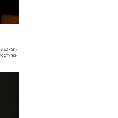
 и каковы
поступки,