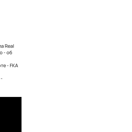
а Real
о - об
те - FKA
 -