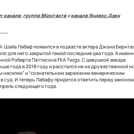
m-канале
,
группе ВКонтакте
и
канале Яндекс.Дзен
___
: Шайа Лабаф появился в подкасте актера Джона Бернтал
ыло для него закрытой темой последние два года. А именн
ной Роберта Паттисона FKA Twigs. С девушкой звезда
ше года в 2018 году и расстался не на дружественной но
ом насилии” и “сознательном заражении венерическим
 в суд. И теперь Лабафу придется ответить перед законом
апрель следующего года.