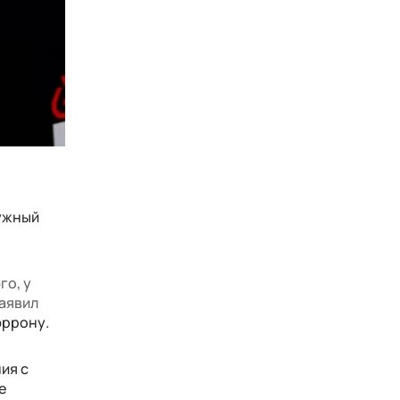
нужный
го, у
заявил
эррону.
ия с
е