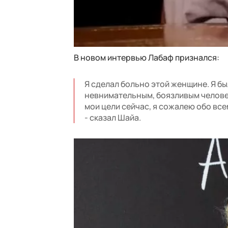
В новом интервью Лабаф признался:
Я сделал больно этой женщине. Я б
невнимательным, боязливым человек
мои цели сейчас, я сожалею обо всем
- сказал Шайа.