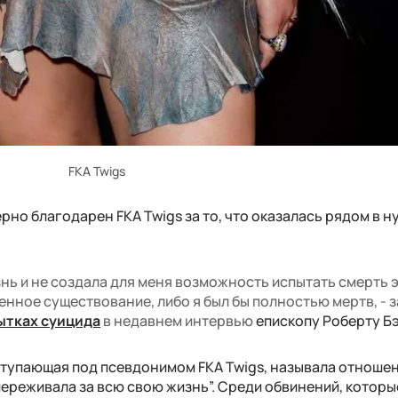
FKA Twigs
ерно благодарен FKA Twigs за то, что оказалась рядом в 
нь и не создала для меня возможность испытать смерть э
енное существование, либо я был бы полностью мертв, - 
ытках суицида
в недавнем интервью
епископу Роберту Б
ступающая под псевдонимом FKA Twigs, называла отношен
переживала за всю свою жизнь”. Среди обвинений, которы