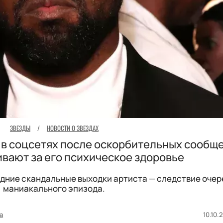
ЗВЕЗДЫ
/
НОВОСТИ О ЗВЕЗДАХ
 в соцсетях после оскорбительных сообще
вают за его психическое здоровье
едние скандальные выходки артиста — следствие оче
маниакального эпизода.
а
10.10.