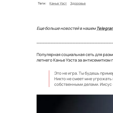
Теги:
Канье Уэст
Здоровье
Еще больше новостей в нашем
Telegra
___________________________
Популярная социальная сеть для раз
летнего Канье Уэста за антисемитизм п
Это не игра. Ты будешь приме
Никто не смеет мне угрожать 
собственными делами. Иисус -