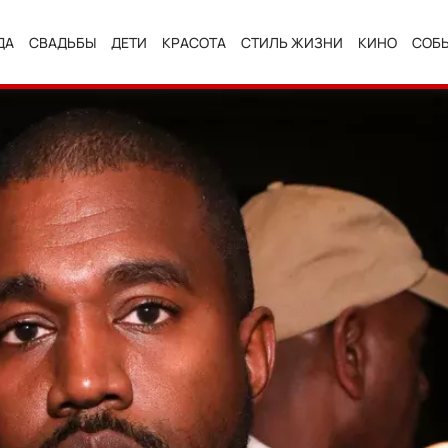
ДА
СВАДЬБЫ
ДЕТИ
КРАСОТА
СТИЛЬ ЖИЗНИ
КИНО
СОБ