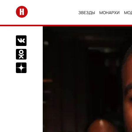
Перейти на главную
ЗВЕЗДЫ
МОНАРХИ
МО
Поделиться Вконтакте
Поделиться в Одноклассниках
Подписаться на нас в Дзен