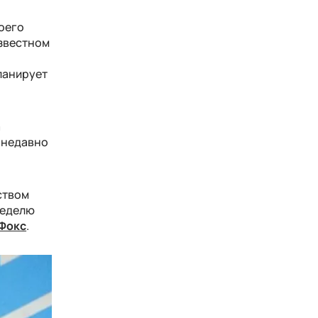
воего
известном
планирует
а
 недавно
ством
неделю
Фокс
.