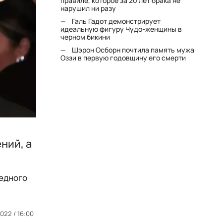
правиле, которое за 20 лет брака не
нарушил ни разу
Галь Гадот демонстрирует
идеальную фигуру Чудо-женщины в
черном бикини
Шэрон Осборн почтила память мужа
Оззи в первую годовщину его смерти
ний, а
редного
2022 / 16:00