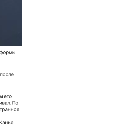
атформы
 после
ы его
ивал. По
Странное
 Канье