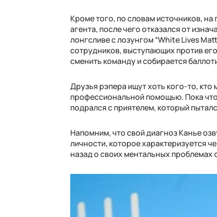
Кроме того, по словам источников, на
агента, после чего отказался от изна
лонгсливе с лозунгом “White Lives Matt
сотрудников, выступающих против его 
сменить команду и собирается баллот
Друзья рэпера ищут хоть кого-то, кто 
профессиональной помощью. Пока что 
подрался с приятелем, который пытал
Напомним, что свой диагноз Канье оз
личности, которое характеризуется ч
назад о своих ментальных проблемах 