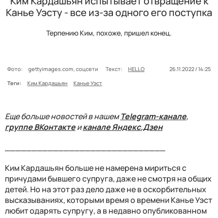
Ким Кардашьян испытывает отвращение к
Канье Уэсту - все из-за одного его поступка
Терпению Ким, похоже, пришел конец.
Фото:
gettyimages.com, соцсети
Текст:
HELLO
26.11.2022 / 14:25
Теги:
Ким Кардашьян
Канье Уэст
Еще больше новостей в нашем
Telegram-канале
,
группе ВКонтакте
и
канале Яндекс.Дзен
______________________________
Ким Кардашьян больше не намерена мириться с
причудами бывшего супруга, даже не смотря на общих
детей. Но на этот раз дело даже не в оскорбительных
высказываниях, которыми время о времени Канье Уэст
любит одарять супругу, а в недавно опубликованном