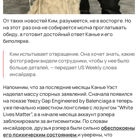
От таких новостей Ким, разумеется, не в восторге. Но
на этот раз она не собирается молча проглатывать
обиду, а готовит достойный ответ Канье и его
биполярке.
Ким испытывает отвращение. Она хочет знать, какие
фотографии видели сотрудники, чтобы у нее было
больше деталей, — передает US Weekly слова
инсайдера.
Напомним, что за последние месяцы Канье Уэст
наделал массу спорных заявлений. Сначала появился
на показе Yeezy Gap Engineered by Balenciaga в теперь
уже печально известном лонгсливе с лозунгом “White
Lives Matter”, а в начале месяца аккаунт рэпера
заблокировали за антисемитизм. По словам
инсайдеров, друзья рэпера были сильно
обеспокоены
его психическим состоянием
и уверены, что