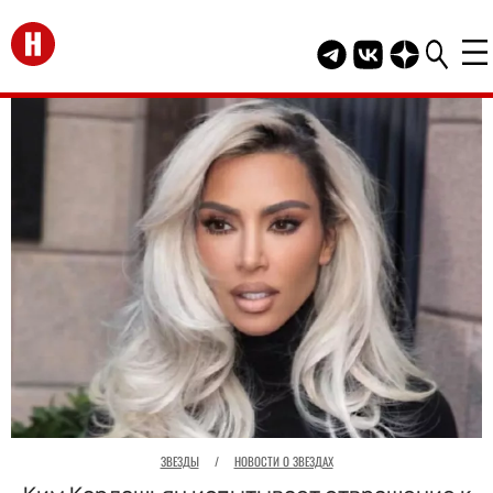
Перейти на главную
Telegram канал HEL
Группа HELLO В
Канал HELLO
ЗВЕЗДЫ
/
НОВОСТИ О ЗВЕЗДАХ