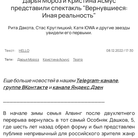
Дарья Мороз и Кристина Асмус
представили спектакль "Вернувшиеся:
Иная реальность"
Рита Дакота, Стас Круглицкий, Катя IOWA и другие звезды
увидели его первыми.
Текст:
HELLO
08.12.2022 / 17:30
Теги:
Дарья Мороз
Кристина Асмус
Театр
Еще больше новостей в нашем
Telegram-канале
,
группе ВКонтакте
и
канале Яндекс.Дзен
______________________________
В начале зимы семья Алвинг после двухлетнего
перерыва вернулась в тот самый Особняк Дашков, 5,
где шесть лет назад обрел форму и был представлен
публике непривычный для российского зрителя жанр