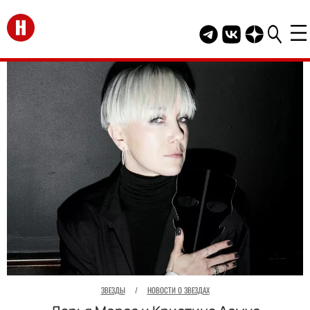
Перейти на главную
Telegram канал HEL
Группа HELLO В
Канал HELLO
ЗВЕЗДЫ
/
НОВОСТИ О ЗВЕЗДАХ