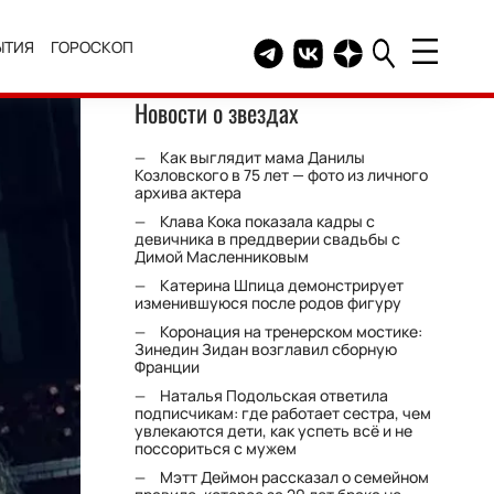
ЫТИЯ
ГОРОСКОП
Telegram канал HELLO
Группа HELLO Вконтакт
Канал HELLO в Дзе
Новости о звездах
Как выглядит мама Данилы
Козловского в 75 лет — фото из личного
архива актера
Клава Кока показала кадры с
девичника в преддверии свадьбы с
Димой Масленниковым
Катерина Шпица демонстрирует
изменившуюся после родов фигуру
Коронация на тренерском мостике:
Зинедин Зидан возглавил сборную
Франции
Наталья Подольская ответила
подписчикам: где работает сестра, чем
увлекаются дети, как успеть всё и не
поссориться с мужем
Мэтт Деймон рассказал о семейном