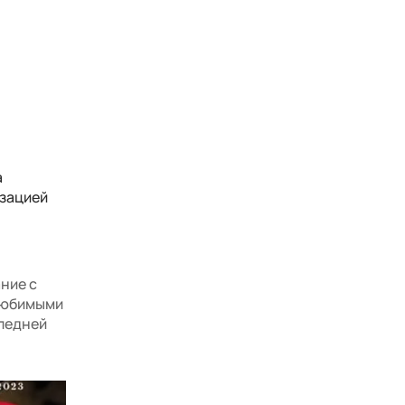
а
изацией
ние с
 любимыми
следней