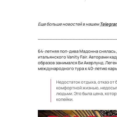
Еще больше новостей в нашем
Telegra
___________________________
64-летняя поп-дива Мадонна снялась 
итальянского Vanity Fair. Авторами к
образов занимался Би Акерлунд. Леге
международного тура к 40-летию карь
Недостаток отдыха, отказ от
комфортной жизнью, недосып
людьми. Это была цена, котор
копейки.