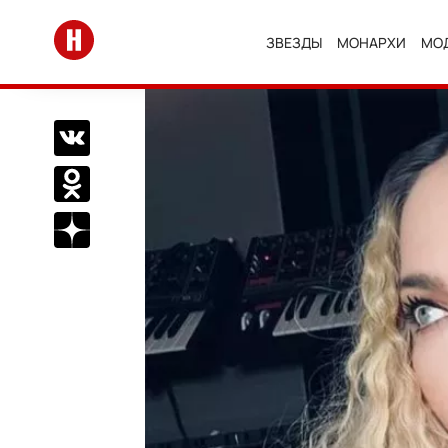
Перейти на главную
ЗВЕЗДЫ
МОНАРХИ
МО
Поделиться Вконтакте
Поделиться в Одноклассниках
Подписаться на нас в Дзен