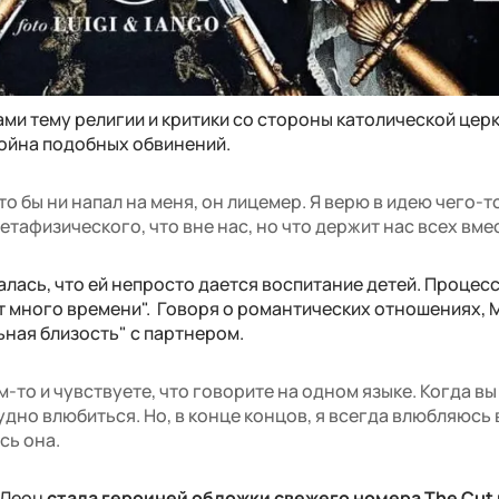
и тему религии и критики со стороны католической церк
тойна подобных обвинений.
Кто бы ни напал на меня, он лицемер. Я верю в идею чего-т
етафизического, что вне нас, но что держит нас всех вме
лась, что ей непросто дается воспитание детей. Процесс
ет много времени". Говоря о романтических отношениях,
ьная близость" с партнером.
м-то и чувствуете, что говорите на одном языке. Когда вы
дно влюбиться. Но, в конце концов, я всегда влюбляюсь 
сь она.
 Леон
стала героиней обложки свежего номера The Cut 