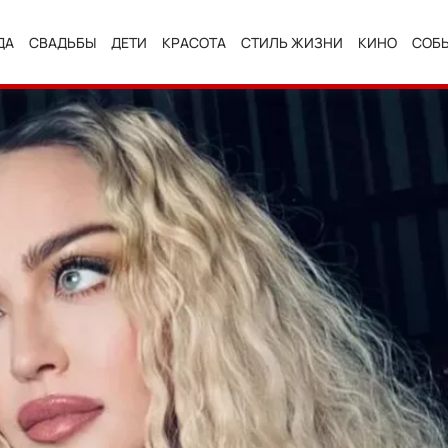
ДА
СВАДЬБЫ
ДЕТИ
КРАСОТА
СТИЛЬ ЖИЗНИ
КИНО
СОБ