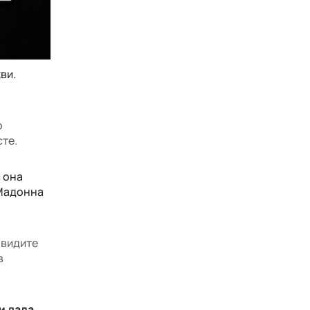
ви.
о
сте.
 она
 Мадонна
 видите
в
и дала