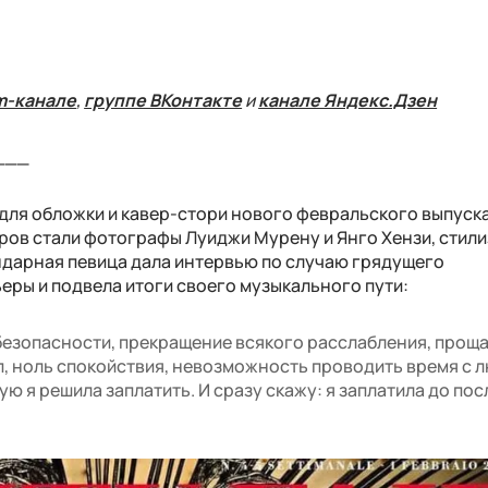
m-канале
,
группе ВКонтакте
и
канале Яндекс.Дзен
___
для обложки и кавер-стори нового февральского выпуск
адров стали фотографы Луиджи Мурену и Янго Хензи, стил
ндарная певица дала интервью по случаю грядущего
еры и подвела итоги своего музыкального пути:
 безопасности, прекращение всякого расслабления, проща
, ноль спокойствия, невозможность проводить время с
ую я решила заплатить. И сразу скажу: я заплатила до по