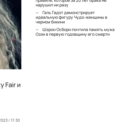
правиле, которое за 20 лет брака не
нарушил ни разу
Галь Гадот демонстрирует
идеальную фигуру Чудо-женщины в
черном бикини
Шэрон Осборн почтила память мужа
Оззи в первую годовщину его смерти
 Fair и
2023 / 17:30