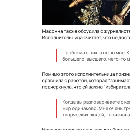
Мадонна также обсудила с журналистам
Исполнительница считает, что не дос
Проблема в них, а не во мне. 
большего, высшего, чего-то м
Помимо этого исполнительница призна
сравнила с работой, которая "занима
подчеркнула, что ей важна "избирател
Когда вы разговариваете с ке
мир одинаково. Мне очень тру
творческих людей, - признала
Недавно старшая дочь певицы Лурдес