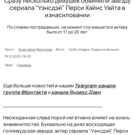
Сразу несколько девушек обвинили звезду
сериала "Уэнсдэй" Перси Хайнс Уайта в
изнасиловании
По словам пострадавших, на момент случившегося актеру
было от 17 до 20 лет.
Текст:
Анастасия Дроздова
Фото:
Getty Images, Кадры из фильма
19.01.2023 / 16:50
Теги:
Сериалы
Еще больше новостей в нашем
Telegram-канале
,
группе ВКонтакте
и
канале Яндекс.Дзен
______________________________
Неожиданная слава порой негативно влияет на жизнь
знаменитостей. Буквально на днях восходящая
голливудская звезда, актер сериала "Уэнсдэй" Перси