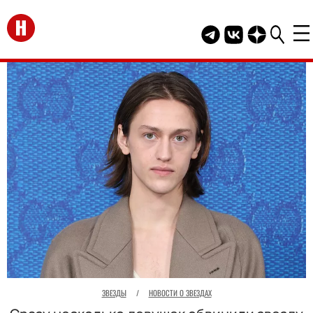
Перейти на главную
Telegram канал HEL
Группа HELLO В
Канал HELLO
ЗВЕЗДЫ
/
НОВОСТИ О ЗВЕЗДАХ