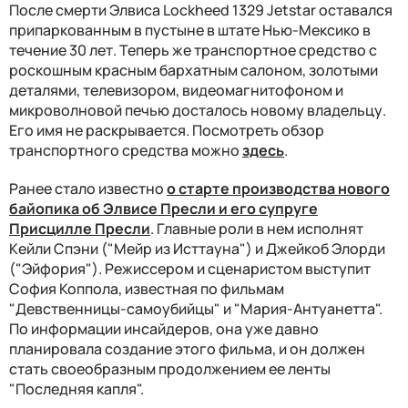
После смерти Элвиса Lockheed 1329 Jetstar оставался
припаркованным в пустыне в штате Нью-Мексико в
течение 30 лет. Теперь же транспортное средство с
роскошным красным бархатным салоном, золотыми
деталями, телевизором, видеомагнитофоном и
микроволновой печью досталось новому владельцу.
Его имя не раскрывается. Посмотреть обзор
транспортного средства можно
здесь
.
Ранее стало известно
о старте производства нового
байопика об Элвисе Пресли и его супруге
Присцилле Пресли
. Главные роли в нем исполнят
Кейли Спэни ("Мейр из Исттауна") и Джейкоб Элорди
("Эйфория"). Режиссером и сценаристом выступит
София Коппола, известная по фильмам
"Девственницы-самоубийцы" и "Мария-Антуанетта".
По информации инсайдеров, она уже давно
планировала создание этого фильма, и он должен
стать своеобразным продолжением ее ленты
"Последняя капля".