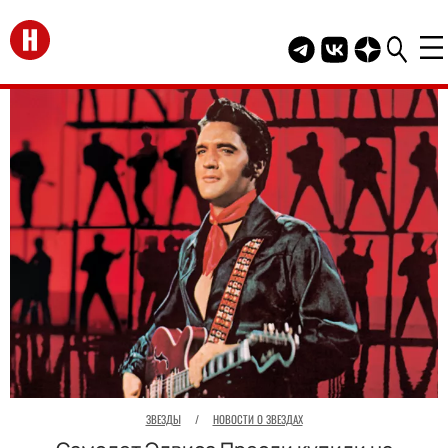
Перейти на главную
Telegram канал HEL
Группа HELLO В
Канал HELLO
ЗВЕЗДЫ
/
НОВОСТИ О ЗВЕЗДАХ