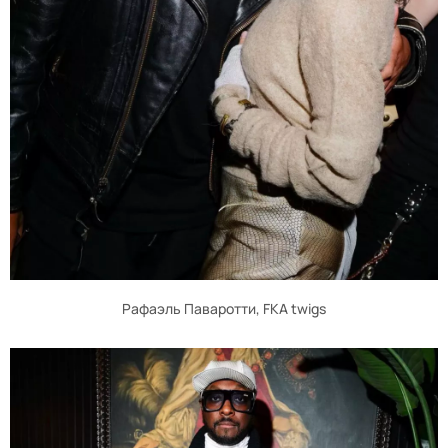
Рафаэль Паваротти, FKA twigs