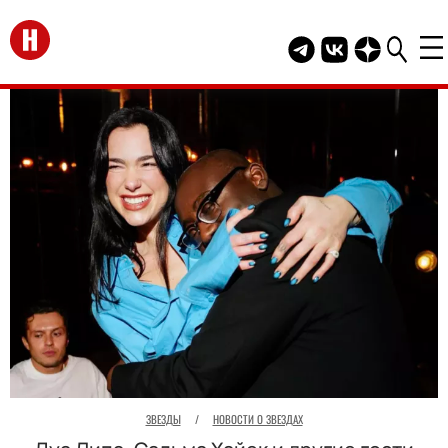
Перейти на главную
Telegram канал HEL
Группа HELLO В
Канал HELLO
ЗВЕЗДЫ
/
НОВОСТИ О ЗВЕЗДАХ