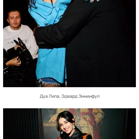
Дуа Липа, Эдвард Эннинфул