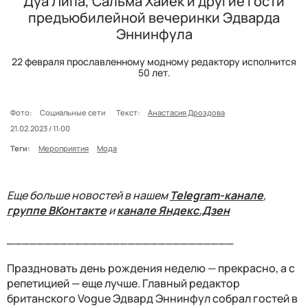
Дуа Липа, Сальма Хайек и другие гости
предъюбилейной вечеринки Эдварда
Эннинфула
22 февраля прославленному модному редактору исполнится
50 лет.
Фото:
Социальные сети
Текст:
Анастасия Дроздова
21.02.2023 / 11:00
Теги:
Мероприятия
Мода
Еще больше новостей в нашем
Telegram-канале
,
группе ВКонтакте
и
канале Яндекс.Дзен
______________________________
Праздновать день рождения неделю — прекрасно, а с
репетицией — еще лучше. Главный редактор
британского Vogue Эдвард Эннинфул собрал гостей в