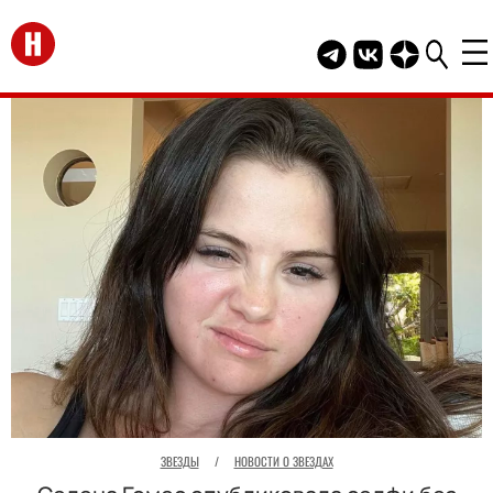
Перейти на главную
Telegram канал HEL
Группа HELLO В
Канал HELLO
ЗВЕЗДЫ
/
НОВОСТИ О ЗВЕЗДАХ