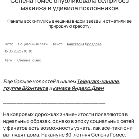
Селена Гомес опубликовала селфи без
макияжа и удивила поклонников
Фанаты восхитились внешним видом звезды и отметили ее
природную красоту.
Фото:
Социальные сети
Текст:
Анастасия Дроздова
15.03.2023 / 10:30
Теги:
Селена Гомес
Еще больше новостей в нашем
Telegram-канале
,
группе ВКонтакте
и
канале Яндекс.Дзен
______________________________
На ковровых дорожках знаменитости появляются в
идеальных образах, однако в эпоху социальных сетей
у фанатов есть возможность узнать, как все-таки они
выглядят дома. Накануне 30-летняя Селена Гомес,