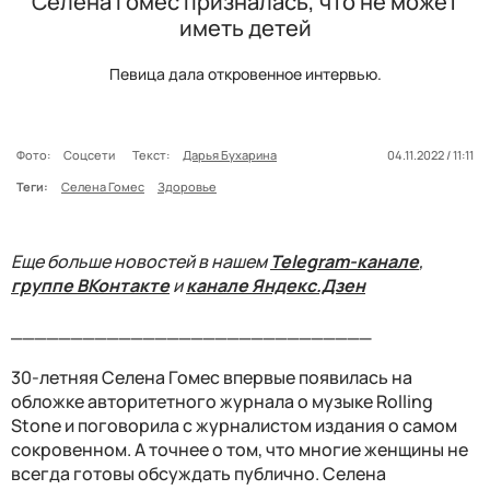
Селена Гомес призналась, что не может
иметь детей
Певица дала откровенное интервью.
Фото:
Соцсети
Текст:
Дарья Бухарина
04.11.2022 / 11:11
Теги:
Селена Гомес
Здоровье
Еще больше новостей в нашем
Telegram-канале
,
группе ВКонтакте
и
канале Яндекс.Дзен
______________________________
30-летняя Селена Гомес впервые появилась на
обложке авторитетного журнала о музыке Rolling
Stone и поговорила с журналистом издания о самом
сокровенном. А точнее о том, что многие женщины не
всегда готовы обсуждать публично. Селена