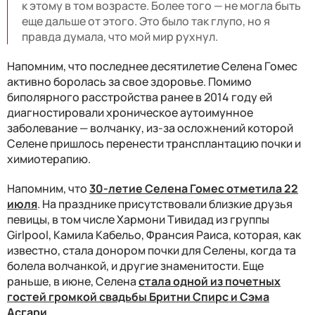
к этому в том возрасте. Более того — не могла быть
еще дальше от этого. Это было так глупо, но я
правда думала, что мой мир рухнул.
Напомним, что последнее десятилетие Селена Гомес
активно боролась за свое здоровье. Помимо
биполярного расстройства ранее в 2014 году ей
диагностировали хроническое аутоимунное
заболевание — волчанку, из-за осложнений которой
Селене пришлось перенести трансплантацию почки и
химиотерапию.
Напомним, что
30-летие Селена Гомес отметила 22
июля
. На празднике присутствовали близкие друзья
певицы, в том числе Хармони Тивидад из группы
Girlpool, Камила Кабельо, Франсия Раиса, которая, как
известно, стала донором почки для Селены, когда та
болела волчанкой, и другие знаменитости. Еще
раньше, в июне, Селена
стала одной из почетных
гостей громкой свадьбы Бритни Спирс и Сэма
Асгари.