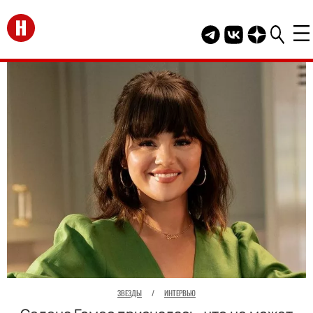
Перейти на главную
Telegram канал HEL
Группа HELLO В
Канал HELLO
ЗВЕЗДЫ
/
ИНТЕРВЬЮ