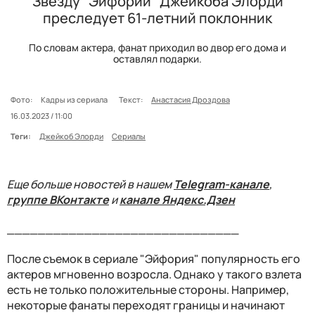
Звезду "Эйфории" Джейкоба Элорди
преследует 61-летний поклонник
По словам актера, фанат приходил во двор его дома и
оставлял подарки.
Фото:
Кадры из сериала
Текст:
Анастасия Дроздова
16.03.2023 / 11:00
Теги:
Джейкоб Элорди
Сериалы
Еще больше новостей в нашем
Telegram-канале
,
группе ВКонтакте
и
канале Яндекс.Дзен
______________________________
После съемок в сериале "Эйфория" популярность его
актеров мгновенно возросла. Однако у такого взлета
есть не только положительные стороны. Например,
некоторые фанаты переходят границы и начинают