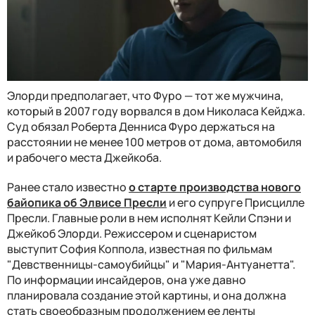
Элорди предполагает, что Фуро — тот же мужчина,
который в 2007 году ворвался в дом Николаса Кейджа.
Суд обязал Роберта Денниса Фуро держаться на
расстоянии не менее 100 метров от дома, автомобиля
и рабочего места Джейкоба.
Ранее стало известно
о старте производства нового
байопика об Элвисе Пресли
и его супруге Присцилле
Пресли. Главные роли в нем исполнят Кейли Спэни и
Джейкоб Элорди. Режиссером и сценаристом
выступит София Коппола, известная по фильмам
"Девственницы-самоубийцы" и "Мария-Антуанетта".
По информации инсайдеров, она уже давно
планировала создание этой картины, и она должна
стать своеобразным продолжением ее ленты