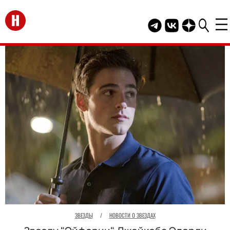
Перейти на главную
Telegram канал HEL
Группа HELLO В
Канал HELLO
ЗВЕЗДЫ
/
НОВОСТИ О ЗВЕЗДАХ