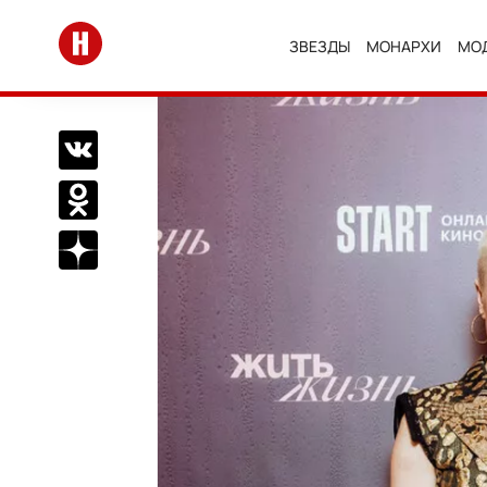
Перейти на главную
ЗВЕЗДЫ
МОНАРХИ
МО
Поделиться Вконтакте
Поделиться в Одноклассниках
Подписаться на нас в Дзен