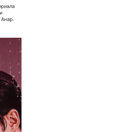
ериала
и
 Анар,