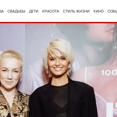
ДА
СВАДЬБЫ
ДЕТИ
КРАСОТА
СТИЛЬ ЖИЗНИ
КИНО
СОБ