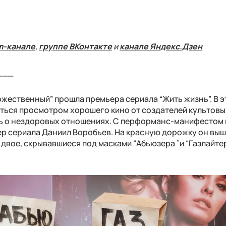
m-канале
,
группе ВКонтакте
и
канале Яндекс.Дзен
___
жественный” прошла премьера сериала “Жить жизнь”. В э
ться просмотром хорошего кино от создателей культовы
ть о нездоровых отношениях. С перформанс-манифестом 
ер сериала Даниил Воробьев. На красную дорожку он выш
 двое, скрывавшиеся под масками “Абьюзера ”и “Газлайтер