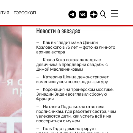
ЫТИЯ
ГОРОСКОП
Telegram канал HELLO
Группа HELLO Вконтакт
Канал HELLO в Дзе
Новости о звездах
Как выглядит мама Данилы
Козловского в 75 лет — фото из личного
архива актера
Клава Кока показала кадры с
девичника в преддверии свадьбы с
Димой Масленниковым
Катерина Шпица демонстрирует
изменившуюся после родов фигуру
Коронация на тренерском мостике:
Зинедин Зидан возглавил сборную
Франции
Наталья Подольская ответила
подписчикам: где работает сестра, чем
увлекаются дети, как успеть всё и не
поссориться с мужем
Галь Гадот демонстрирует