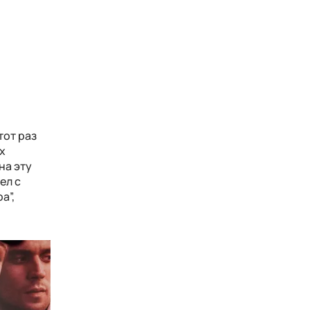
тот раз
х
на эту
ел с
а”,