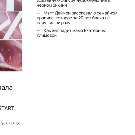
идеальную фигуру Чудо-женщины в
черном бикини
Мэтт Деймон рассказал о семейном
правиле, которое за 20 лет брака не
нарушил ни разу
Как выглядит мама Екатерины
Климовой
иала
START.
023 / 13:59