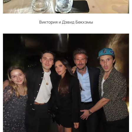
Виктория и Дэвид Бекхэмы