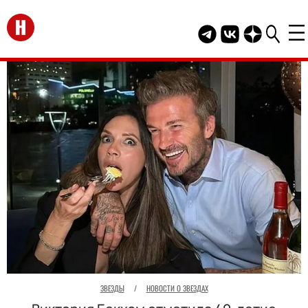
Перейти на главную
Telegram канал HEL
Группа HELLO В
Канал HELLO
ЗВЕЗДЫ
/
НОВОСТИ О ЗВЕЗДАХ