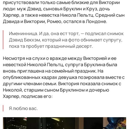
присутствовали только самые близкие для Виктории
люди: муж Дэвид, сыновья Бруклин и Круз, дочь
Харпер, а также невестка Никола Пельтц. Средний сын
Дэвида и Виктории, Ромео, остался в Лондоне.
Именинница. И да, она ест торт, — подписал снимок
Дэвид Бекхэм, который на фото обнимает супругу,
пока та пробует праздничный десерт.
Несмотря на слухи о вражде между Викторией и ее
невесткой Николой Пельтц, супруга Бруклина была
вновь приглашена на семейный праздник. На
опубликованных кадрах девушка позировала вместе с
другими членами семьи. Виктория показала снимок с
Николой, старшим сыном Бруклином и дочерью
Харпер, подписав его:
Я люблю вас.