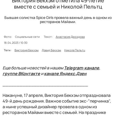
Виктория Бекхэм отметила 49-летие
вместе с семьей и Николой Пельтц
Бывшая солистка Spice Girls провела важный день в одном из
ресторанов Майами.
Фото:
Социальные сети
Текст:
Анастасия Дроздова
18.04.2023 / 10:30
Теги:
Виктория Бекхэм
Дэвид Бекхэм
Никола Пельтц
Еще больше новостей в нашем
Telegram-канале
,
группе ВКонтакте
и
канале Яндекс.Дзен
______________________________
Накануне, 17 апреля, Виктория Бекхэм отпраздновала
49-й день рождения. Важное событие экс-"перчинка",
а ныне успешный дизайнер провела в одном из
ресторанов Майами вместе с семьей. На празднике