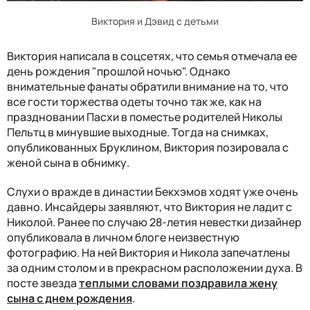
Виктория и Дэвид с детьми
Виктория написала в соцсетях, что семья отмечала ее
день рождения "прошлой ночью". Однако
внимательные фанаты обратили внимание на то, что
все гости торжества одеты точно так же, как на
праздновании Пасхи в поместье родителей Николы
Пельтц в минувшие выходные. Тогда на снимках,
опубликованных Бруклином, Виктория позировала с
женой сына в обнимку.
Слухи о вражде в династии Бекхэмов ходят уже очень
давно. Инсайдеры заявляют, что Виктория не ладит с
Николой. Ранее по случаю 28-летия невестки дизайнер
опубликовала в личном блоге неизвестную
фотографию. На ней Виктория и Никола запечатлены
за одним столом и в прекрасном расположении духа. В
посте звезда
теплыми словами поздравила жену
сына с днем рождения
.