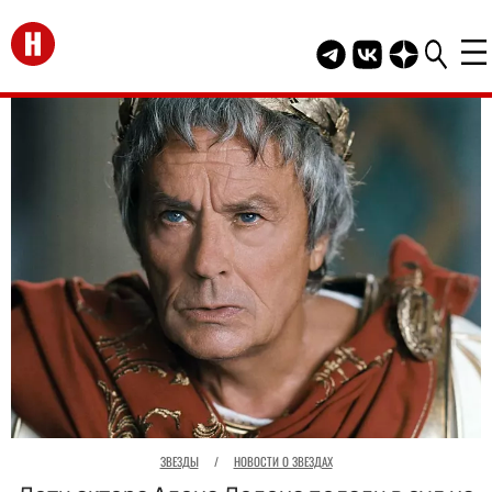
Перейти на главную
Telegram канал HEL
Группа HELLO В
Канал HELLO
ЗВЕЗДЫ
/
НОВОСТИ О ЗВЕЗДАХ