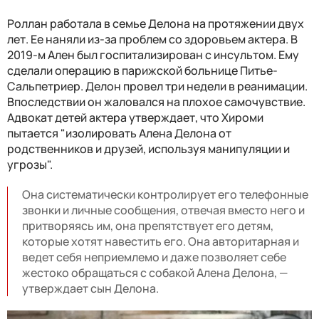
Роллан работала в семье Делона на протяжении двух
лет. Ее наняли из-за проблем со здоровьем актера. В
2019-м Ален был госпитализирован с инсультом. Ему
сделали операцию в парижской больнице Питье-
Сальпетриер. Делон провел три недели в реанимации.
Впоследствии он жаловался на плохое самочувствие.
Адвокат детей актера утверждает, что Хироми
пытается "изолировать Алена Делона от
родственников и друзей, используя манипуляции и
угрозы".
Она систематически контролирует его телефонные
звонки и личные сообщения, отвечая вместо него и
притворяясь им, она препятствует его детям,
которые хотят навестить его. Она авторитарная и
ведет себя неприемлемо и даже позволяет себе
жестоко обращаться с собакой Алена Делона, —
утверждает сын Делона.