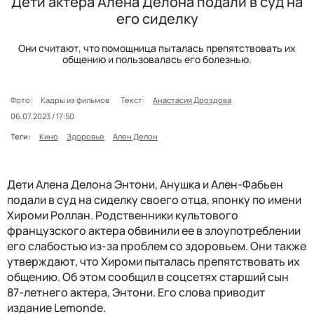
Дети актера Алена Делона подали в суд на
его сиделку
Они считают, что помощница пыталась препятствовать их
общению и пользовалась его болезнью.
Фото:
Кадры из фильмов
Текст:
Анастасия Дроздова
06.07.2023 / 17:50
Теги:
Кино
Здоровье
Ален Делон
Дети Алена Делона Энтони, Анушка и Ален-Фабьен
подали в суд на сиделку своего отца, японку по имени
Хироми Роллан. Родственники культового
французского актера обвинили ее в злоупотреблении
его слабостью из-за проблем со здоровьем. Они также
утверждают, что Хироми пыталась препятствовать их
общению. Об этом сообщил в соцсетях старший сын
87-летнего актера, Энтони. Его слова приводит
издание Lemonde.