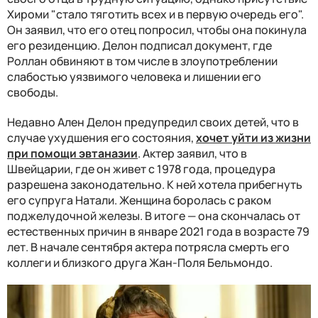
Хироми "стало тяготить всех и в первую очередь его".
Он заявил, что его отец попросил, чтобы она покинула
его резиденцию. Делон подписал документ, где
Роллан обвиняют в том числе в злоупотреблении
слабостью уязвимого человека и лишении его
свободы.
Недавно Ален Делон предупредил своих детей, что в
случае ухудшения его состояния,
хочет уйти из жизни
при помощи эвтаназии
. Актер заявил, что в
Швейцарии, где он живет с 1978 года, процедура
разрешена законодательно. К ней хотела прибегнуть
его супруга Натали. Женщина боролась с раком
поджелудочной железы. В итоге — она скончалась от
естественных причин в январе 2021 года в возрасте 79
лет. В начале сентября актера потрясла смерть его
коллеги и близкого друга Жан-Поля Бельмондо.