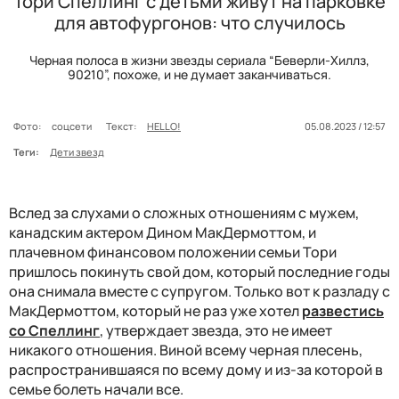
Тори Спеллинг с детьми живут на парковке
для автофургонов: что случилось
Черная полоса в жизни звезды сериала “Беверли-Хиллз,
90210”, похоже, и не думает заканчиваться.
Фото:
соцсети
Текст:
HELLO!
05.08.2023 / 12:57
Теги:
Дети звезд
Вслед за слухами о сложных отношениям с мужем,
канадским актером Дином МакДермоттом, и
плачевном финансовом положении семьи Тори
пришлось покинуть свой дом, который последние годы
она снимала вместе с супругом. Только вот к разладу с
МакДермоттом, который не раз уже хотел
развестись
со Спеллинг
, утверждает звезда, это не имеет
никакого отношения. Виной всему черная плесень,
распространившаяся по всему дому и из-за которой в
семье болеть начали все.