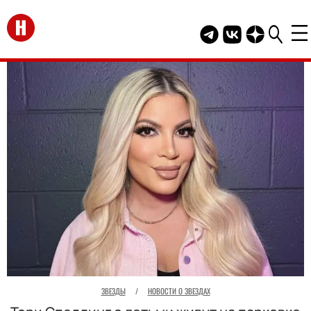
Перейти на главную
Telegram канал HEL
Группа HELLO В
Канал HELLO
ЗВЕЗДЫ
/
НОВОСТИ О ЗВЕЗДАХ