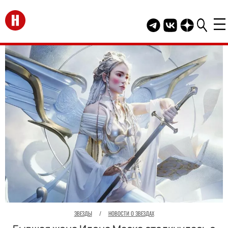
Перейти на главную
Telegram канал HEL
Группа HELLO В
Канал HELLO
ЗВЕЗДЫ
/
НОВОСТИ О ЗВЕЗДАХ