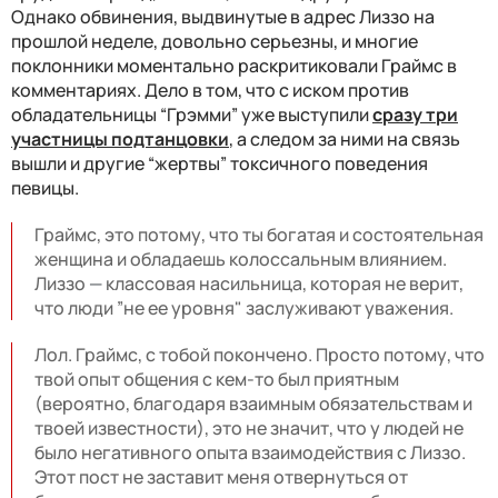
Однако обвинения, выдвинутые в адрес Лиззо на
прошлой неделе, довольно серьезны, и многие
поклонники моментально раскритиковали Граймс в
комментариях. Дело в том, что с иском против
обладательницы “Грэмми” уже выступили
сразу три
участницы подтанцовки
, а следом за ними на связь
вышли и другие “жертвы” токсичного поведения
певицы.
Граймс, это потому, что ты богатая и состоятельная
женщина и обладаешь колоссальным влиянием.
Лиззо
—
классовая насильница, которая не верит,
что люди ”не ее уровня" заслуживают уважения.
Лол. Граймс, с тобой покончено. Просто потому, что
твой опыт общения с кем-то был приятным
(вероятно, благодаря взаимным обязательствам и
твоей известности), это не значит, что у людей не
было негативного опыта взаимодействия с Лиззо.
Этот пост не заставит меня отвернуться от