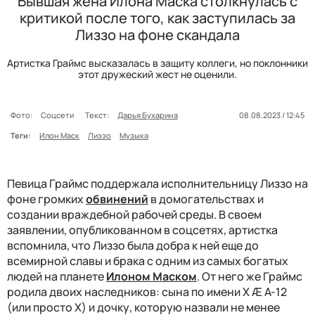
Бывшая жена Илона Маска столкнулась с
критикой после того, как заступилась за
Лиззо на фоне скандала
Артистка Граймс высказалась в защиту коллеги, но поклонники
этот дружеский жест не оценили.
Фото:
Соцсети
Текст:
Дарья Бухарина
08.08.2023 / 12:45
Теги:
Илон Маск
Лиззо
Музыка
Певица Граймс поддержала исполнительницу Лиззо на
фоне громких
обвинений
в домогательствах и
создании враждебной рабочей среды. В своем
заявлении, опубликованном в соцсетях, артистка
вспомнила, что Лиззо была добра к ней еще до
всемирной славы и брака с одним из самых богатых
людей на планете
Илоном Маском
. От него же Граймс
родила двоих наследников: сына по имени X Æ A-12
(или просто X) и дочку, которую назвали не менее