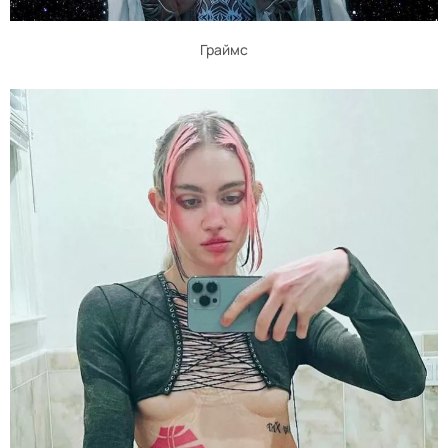
Граймс