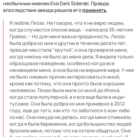
необычным именем Exa Dark Sideræl. Правда,
впоследствии звезда решила его
поменять
.
Я люблю Лиззо. Не говорю, что я не верю людям,
когда случаются плохие вещи, - написала 35-летняя
Граймс. - Но для меня важна преданность. Лиззо
была добра ко мне и другим в течение десяти лет,
прежде чем стала "крутой", и она проверяла меня,
когда никому не было до меня дела. Я видела только
образцовое поведение, особенно когда все
ненавидели меня, а она была на вершине мира. У нее
не было никаких причин интересоваться мной,
кроме как потому, что она просто была хорошим
человеком. Лиззо была мила со мной до Илона,
когда стала популярной, а я все еще была в инди-
тусовке. Она была добра ко мне примерно в 2012
году, еще до того, как кто-то заботился о ком-либо
из нас. Она никуда не делась, когда меня отменили,
когда я была беременна, когда большинство людей
бросили меня, потому что не хотели общаться. Она