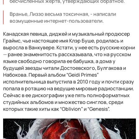
бесчисленных жертв, утверждающих обратное.
Вранье, Лиззо весьма токсичная, - написали
возмущенные интернет-пользователи.
Канадская певица, диджей и музыкальный продюсер
Граймс, чье настоящее имя Клэр Буше, родилась и
выросла в Ванкувере. Кстати, у нее есть русские корни
—
ранее знаменитость рассказывала, что на русском
языке свободно говорила ее бабушка, а дома у
будущей звезды читали Достоевского, Булгакова и
Набокова. Первый альбом “Geidi Primes”
исполнительница выпустила в 2010 году и почти сразу
попала в ротацию на ведущие мировые радиостанции.
Сейчас в ее дискографии уже пять полноформатных
студийных альбомов и множество синглов, среди
которых такие хиты как “Oblivion” и “Genesis”.