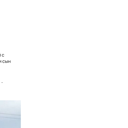
 с
и сын
 -