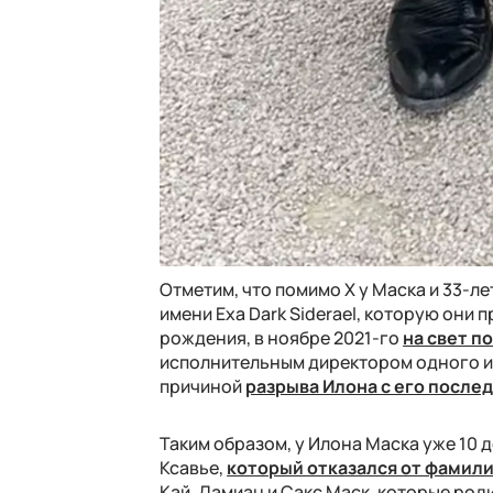
Отметим, что помимо X у Маска и 33-л
имени Exa Dark Siderael, которую они п
рождения, в ноябре 2021-го
на свет п
исполнительным директором одного из 
причиной
разрыва Илона с его после
Таким образом, у Илона Маска уже 10 
Ксавье,
который отказался от фамили
Кай, Дамиан и Сакс Маск, которые род