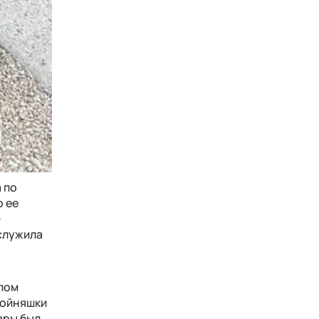
 по
о ее
-
ослужила
шлом
тройняшки
ары был