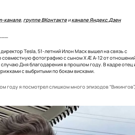
m-канале
,
группе ВКонтакте
и
канале Яндекс.Дзен
___
иректор Tesla, 51-летний Илон Маск вышел на связь с
 совместную фотографию с сыном X Æ A-12 от отношений
 случаю Дня благодарения в прошлом году. В кадре отец 
трижками с выбритыми по бокам висками.
ом году я посмотрел слишком много эпизодов “Викингов”,