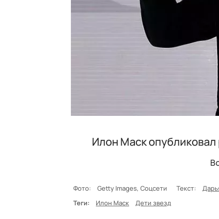
Илон Маск опубликовал 
Вс
Фото:
Getty Images, Соцсети
Текст:
Дарь
Теги:
Илон Маск
Дети звезд