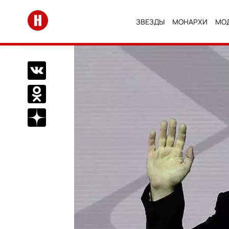
Перейти на главную
ЗВЕЗДЫ
МОНАРХИ
МО
Поделиться Вконтакте
Поделиться в Одноклассниках
Подписаться на нас в Дзен