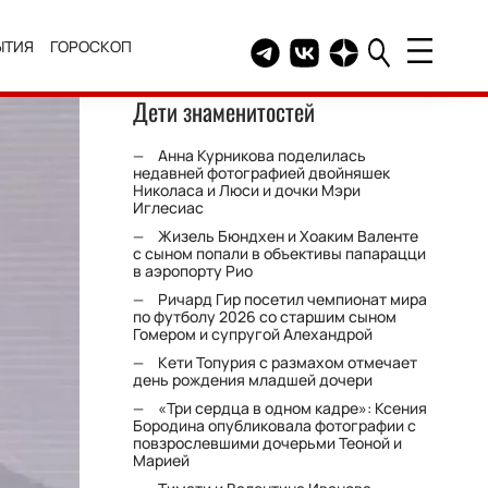
ЫТИЯ
ГОРОСКОП
Telegram канал HELLO
Группа HELLO Вконтакт
Канал HELLO в Дзе
Дети знаменитостей
Анна Курникова поделилась
недавней фотографией двойняшек
Николаса и Люси и дочки Мэри
Иглесиас
Жизель Бюндхен и Хоаким Валенте
с сыном попали в объективы папарацци
в аэропорту Рио
Ричард Гир посетил чемпионат мира
по футболу 2026 со старшим сыном
Гомером и супругой Алехандрой
Кети Топурия с размахом отмечает
день рождения младшей дочери
«Три сердца в одном кадре»: Ксения
Бородина опубликовала фотографии с
повзрослевшими дочерьми Теоной и
Марией