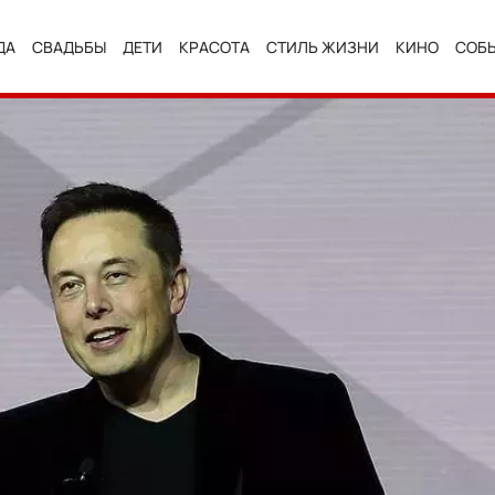
ДА
СВАДЬБЫ
ДЕТИ
КРАСОТА
СТИЛЬ ЖИЗНИ
КИНО
СОБ