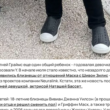
етней Граймс еще один общий ребенок - годовалая девочка
розвали Y. В начале июля стало известно, что незадолго д
оявились близнецы от отношений Маска с Шивон Зилис
проектов компании Neuralink. Кстати, эта же новость п
дней девушкой, актрисой Наташей Бассет.
детей: 18-летние близнецы Вивиан Дженна Уилсон (в про
и отца и решил сменить пол
) и Гриффин Маск, а также 
ились в 2006 году от его первой жены Жюстин Уилсон. У п