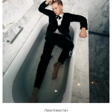
Леон Кемстач