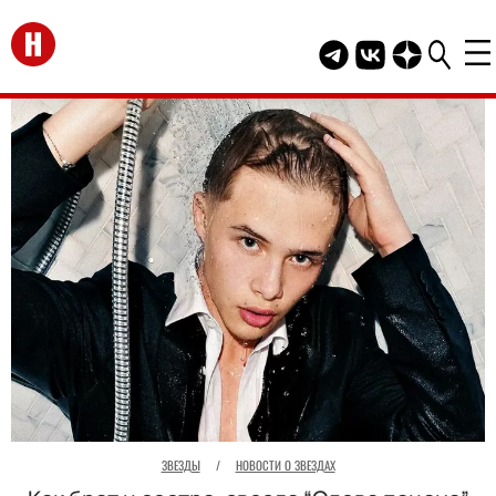
Перейти на главную
Telegram канал HEL
Группа HELLO В
Канал HELLO
ЗВЕЗДЫ
/
НОВОСТИ О ЗВЕЗДАХ