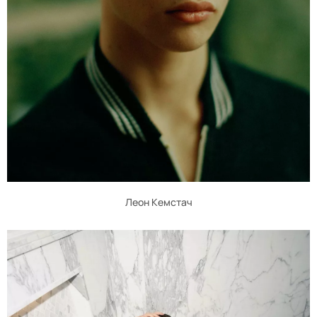
Леон Кемстач