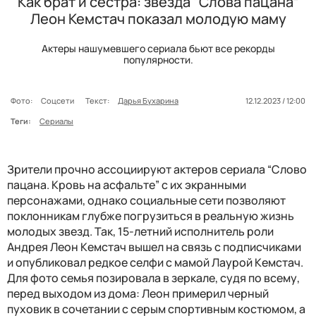
Как брат и сестра: звезда “Слова пацана”
Леон Кемстач показал молодую маму
Актеры нашумевшего сериала бьют все рекорды
популярности.
Фото:
Соцсети
Текст:
Дарья Бухарина
12.12.2023 / 12:00
Теги:
Сериалы
Зрители прочно ассоциируют актеров сериала “Слово
пацана. Кровь на асфальте” с их экранными
персонажами, однако социальные сети позволяют
поклонникам глубже погрузиться в реальную жизнь
молодых звезд. Так, 15-летний исполнитель роли
Андрея Леон Кемстач вышел на связь с подписчиками
и опубликовал редкое селфи с мамой Лаурой Кемстач.
Для фото семья позировала в зеркале, судя по всему,
перед выходом из дома: Леон примерил черный
пуховик в сочетании с серым спортивным костюмом, а