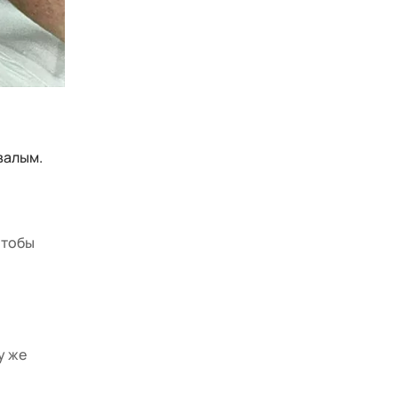
валым.
чтобы
у же