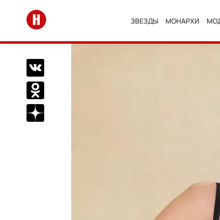
Перейти на главную
ЗВЕЗДЫ
МОНАРХИ
МО
Поделиться Вконтакте
Поделиться в Одноклассниках
Подписаться на нас в Дзен