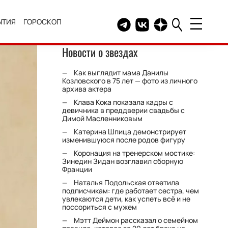
ЫТИЯ
ГОРОСКОП
Telegram канал HELLO
Группа HELLO Вконтакт
Канал HELLO в Дзе
Новости о звездах
Как выглядит мама Данилы
Козловского в 75 лет — фото из личного
архива актера
Клава Кока показала кадры с
девичника в преддверии свадьбы с
Димой Масленниковым
Катерина Шпица демонстрирует
изменившуюся после родов фигуру
Коронация на тренерском мостике:
Зинедин Зидан возглавил сборную
Франции
Наталья Подольская ответила
подписчикам: где работает сестра, чем
увлекаются дети, как успеть всё и не
поссориться с мужем
Мэтт Деймон рассказал о семейном