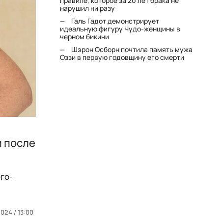
правиле, которое за 20 лет брака не
нарушил ни разу
Галь Гадот демонстрирует
идеальную фигуру Чудо-женщины в
черном бикини
Шэрон Осборн почтила память мужа
Оззи в первую годовщину его смерти
и после
ого-
024 / 13:00