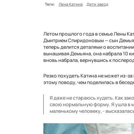
Теги:
Лена Катина
Дети звезд
Летом прошлого года в семье Лены Ка
Дмитрием Спиридоновым — сын Демьян
теперь делится деталями о воспитании
вынашивая Демьяна, она набрала 10 ки
вновь набрала, вернувшись к послеро
Резко похудеть Катина не может из-за
этому поводу, чем поделилась в беседе
Я даже не стараюсь худеть. Как зако
свою нормальную форму. Я ушла в м
маленькому человеку, - высказалась