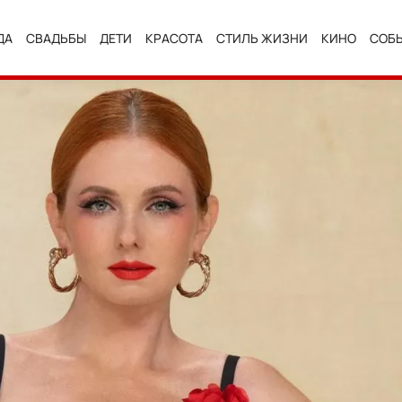
ДА
СВАДЬБЫ
ДЕТИ
КРАСОТА
СТИЛЬ ЖИЗНИ
КИНО
СОБ