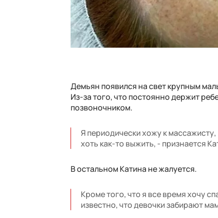
Демьян появился на свет крупным мал
Из-за того, что постоянно держит реб
позвоночником.
Я периодически хожу к массажисту,
хоть как-то выжить, - признается Ка
В остальном Катина не жалуется.
Кроме того, что я все время хочу сп
известно, что девочки забирают мам