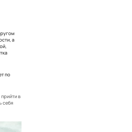
пругом
сти, а
ой,
стка
ет по
 прийти в
ь себя