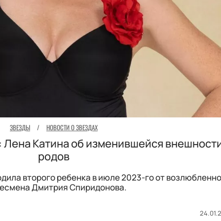
ЗВЕЗДЫ
/
НОВОСТИ О ЗВЕЗДАХ
”: Лена Катина об изменившейся внешност
родов
родила второго ребенка в июле 2023-го от возлюбленн
есмена Дмитрия Спиридонова.
24.01.2