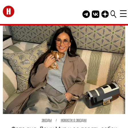
Перейти на главную
Telegram канал HEL
Группа HELLO В
Канал HELLO
ЗВЕЗДЫ
/
НОВОСТИ О ЗВЕЗДАХ