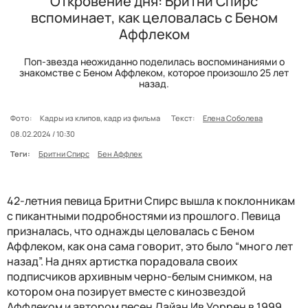
Откровение дня: Бритни Спирс
вспоминает, как целовалась с Беном
Аффлеком
Поп-звезда неожиданно поделилась воспоминаниями о
знакомстве с Беном Аффлеком, которое произошло 25 лет
назад.
Фото:
Кадры из клипов, кадр из фильма
Текст:
Елена Соболева
08.02.2024 / 10:30
Теги:
Бритни Спирс
Бен Аффлек
42-летния певица Бритни Спирс вышла к поклонникам
с пикантными подробностями из прошлого. Певица
призналась, что однажды целовалась с Беном
Аффлеком, как она сама говорит, это было “много лет
назад”. На днях артистка порадовала своих
подписчиков архивным черно-белым снимком, на
котором она позирует вместе с кинозвездой
Аффлеком и автором песен Дайан Ив Уоррен в 1999