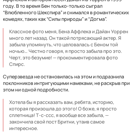
году. В то время Бен только-только сыграл
“Влюбленного Шекспира” и снимался в романтических
комедях, таких как “Силы природы” и “Догма”.
Классное фото меня, Бена Аффлека и Дайан Уоррен
много лет назад. Он такой потрясающий актер. Я
забыла упомянуть, что целовалась с Беном той
ночью… Честно говоря, я просто забыла про это.
Черт, это безумие! — прокомментировала фото
Спирс.
Суперзвезда не остановилась на этом и подразнила
поклонников интригующими намеками, не раскрыв при
этом ни одной подробности.
Хотела бы я рассказать вам, ребята, историю,
которая произошла до этого! О боже, я просто
сплетница! Т-с-ссс, я вообще все забыла, —
закончила свой пост Бритни, утаив самое
интересное.