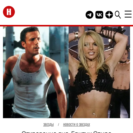
Перейти на главную
Telegram канал HEL
Группа HELLO В
Канал HELLO
ЗВЕЗДЫ
/
НОВОСТИ О ЗВЕЗДАХ