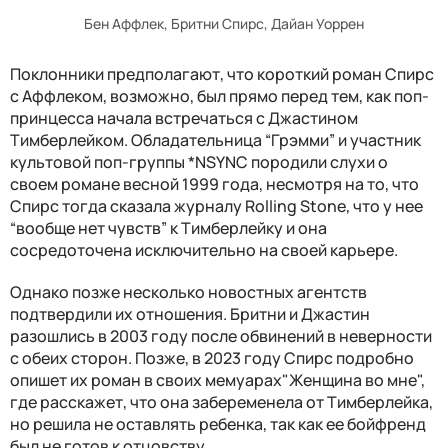
Бен Аффлек, Бритни Спирс, Дайан Уоррен
Поклонники предполагают, что короткий роман Спирс
с Аффлеком, возможно, был прямо перед тем, как поп-
принцесса начала встречаться с Джастином
Тимберлейком. Обладательница “Грэмми” и участник
культовой поп-группы *NSYNC породили слухи о
своем романе весной 1999 года, несмотря на то, что
Спирс тогда сказала журналу Rolling Stone, что у нее
“вообще нет чувств” к Тимберлейку и она
сосредоточена исключительно на своей карьере.
Однако позже несколько новостных агентств
подтвердили их отношения. Бритни и Джастин
разошлись в 2003 году после обвинений в неверности
с обеих сторон. Позже, в 2023 году Спирс подробно
опишет их роман в своих мемуарах"Женщина во мне",
где расскажет, что она забеременела от Тимберлейка,
но решила не оставлять ребенка, так как ее бойфренд
был не готов к отцовству.