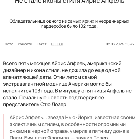
Не стало иконы стиля Айрис Апфель
Обладательнице одного из самых ярких и неординарных
гардеробов было 102 года.
Фото:
соцсети
Текст:
HELLO!
02.03.2024 / 15:42
Всего пять месяцев Айрис Апфель, американский
дизайнер и икона стиля, не дожила до еще одной
впечатляющей даты. Этим летом самой
экстравагантной моднице Америки могло бы
исполнится 103 года. В минувшую пятницы Апфель не
стало. Печальную новость подтвердил ее
представитель
Стю Лозер.
Айрис Апфель... звезда Нью-Йорка, известная своим
эклектичным стилем, в особенности огромными
очками в черной оправе, умерла в пятницу дома в
Палм-Бич, штат Флорида, — заявил Лозер.