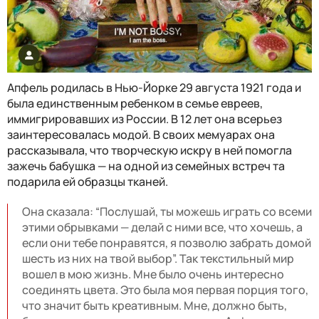
Апфель родилась в Нью-Йорке 29 августа 1921 года и
была единственным ребенком в семье евреев,
иммигрировавших из России. В 12 лет она всерьез
заинтересовалась модой. В своих мемуарах она
рассказывала, что творческую искру в ней помогла
зажечь бабушка — на одной из семейных встреч та
подарила ей образцы тканей.
Она сказала: “Послушай, ты можешь играть со всеми
этими обрывками — делай с ними все, что хочешь, а
если они тебе понравятся, я позволю забрать домой
шесть из них на твой выбор”. Так текстильный мир
вошел в мою жизнь. Мне было очень интересно
соединять цвета. Это была моя первая порция того,
что значит быть креативным. Мне, должно быть,