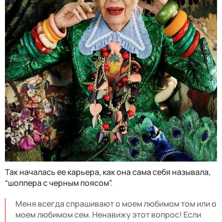
Так началась ее карьера, как она сама себя называла,
“шоппера с черным поясом”.
Меня всегда спрашивают о моем любимом том или о
моем любимом сем. Ненавижу этот вопрос! Если