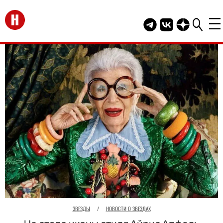
Перейти на главную
Telegram канал HEL
Группа HELLO В
Канал HELLO
ЗВЕЗДЫ
/
НОВОСТИ О ЗВЕЗДАХ