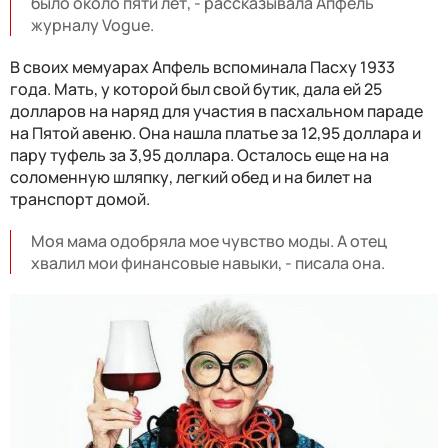
было около пяти лет, - рассказывала Апфель
журналу Vogue.
В своих мемуарах Апфель вспоминала Пасху 1933
года. Мать, у которой был свой бутик, дала ей 25
долларов на наряд для участия в пасхальном параде
на Пятой авеню. Она нашла платье за ​​12,95 доллара и
пару туфель за 3,95 доллара. Осталось еще на на
соломенную шляпку, легкий обед и на билет на
транспорт домой.
Моя мама одобряла мое чувство моды. А отец
хвалил мои финансовые навыки, - писала она.