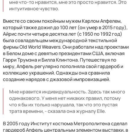
мне что-то нравится, мне это просто нравится. Это
интуитивное чувство.
Вместе со своим покойным мужем Карлом Апфелем,
который также дожил до 100 лет (он умер в 2015 году),
Айрис почти четыре десятка лет (с 1950 по 1992 год)
была совладельцем международной текстильной
фирмы Old World Weavers. Они работали над проектами
в Белом доме с девятью президентами США, включая
Гарри Трумэна и Билла Клинтона. Путешествуя по
миру, Апфель регулярно пополняла свой гардероб и
коллекцию украшений. Однажды она сравнила
создание нарядов с джазовой импровизацией.
Мне нравится индивидуальность. Здесь так много
одинакового. У меня нет никаких правил, потому
что я бы их только нарушала, так что это пустая
трата времени, - сказала она журналу Elle.
В 2005 году Институт костюма Метрополитена сделал
гардероб Апфель центральным элементом выставки, в