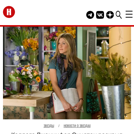
Перейти на главную
Telegram канал HEL
Группа HELLO В
Канал HELLO
ЗВЕЗДЫ
/
НОВОСТИ О ЗВЕЗДАХ