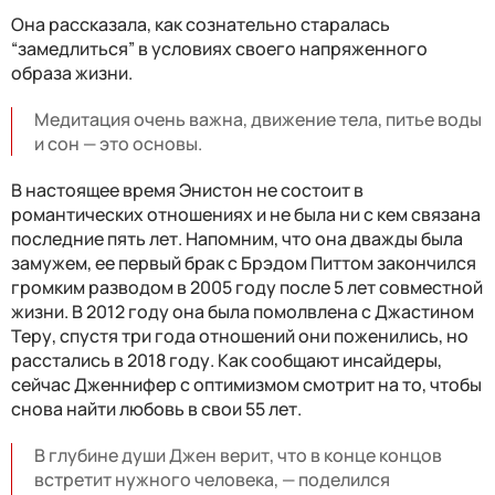
Она рассказала, как сознательно старалась
“замедлиться” в условиях своего напряженного
образа жизни.
Медитация очень важна, движение тела, питье воды
и сон — это основы.
В настоящее время Энистон не состоит в
романтических отношениях и не была ни с кем связана
последние пять лет. Напомним, что она дважды была
замужем, ее первый брак с Брэдом Питтом закончился
громким разводом в 2005 году после 5 лет совместной
жизни. В 2012 году она была помолвлена с Джастином
Теру, спустя три года отношений они поженились, но
расстались в 2018 году. Как сообщают инсайдеры,
сейчас Дженнифер с оптимизмом смотрит на то, чтобы
снова найти любовь в свои 55 лет.
В глубине души Джен верит, что в конце концов
встретит нужного человека, — поделился