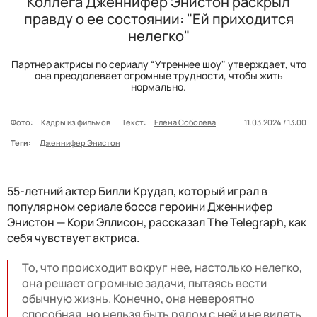
Коллега Дженнифер Энистон раскрыл
правду о ее состоянии: "Ей приходится
нелегко"
Партнер актрисы по сериалу “Утреннее шоу" утверждает, что
она преодолевает огромные трудности, чтобы жить
нормально.
Фото:
Кадры из фильмов
Текст:
Елена Соболева
11.03.2024 / 13:00
Теги:
Дженнифер Энистон
55-летний актер Билли Крудап, который играл в
популярном сериале босса героини Дженнифер
Энистон — Кори Эллисон, рассказал The Telegraph, как
себя чувствует актриса.
То, что происходит вокруг нее, настолько нелегко,
она решает огромные задачи, пытаясь вести
обычную жизнь. Конечно, она невероятно
способная, но нельзя быть рядом с ней и не видеть,