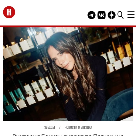
Перейти на главную
Telegram канал HEL
Группа HELLO В
Канал HELLO
ЗВЕЗДЫ
/
НОВОСТИ О ЗВЕЗДАХ