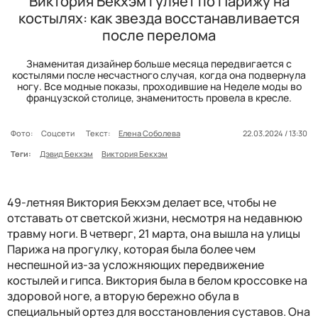
Виктория Бекхэм гуляет по Парижу на
костылях: как звезда восстанавливается
после перелома
Знаменитая дизайнер больше месяца передвигается с
костылями после несчастного случая, когда она подвернула
ногу. Все модные показы, проходившие на Неделе моды во
французской столице, знаменитость провела в кресле.
Фото:
Соцсети
Текст:
Елена Соболева
22.03.2024 / 13:30
Теги:
Дэвид Бекхэм
Виктория Бекхэм
49-летняя Виктория Бекхэм делает все, чтобы не
отставать от светской жизни, несмотря на недавнюю
травму ноги. В четверг, 21 марта, она вышла на улицы
Парижа на прогулку, которая была более чем
неспешной из-за усложняющих передвижение
костылей и гипса. Виктория была в белом кроссовке на
здоровой ноге, а вторую бережно обула в
специальный ортез для восстановления суставов. Она