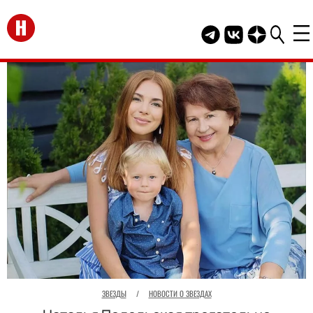
Перейти на главную
Telegram канал HEL
Группа HELLO В
Канал HELLO
ЗВЕЗДЫ
/
НОВОСТИ О ЗВЕЗДАХ