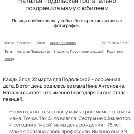
Наталья Подольская трогательно
поздравила маму с юбилеем
Певица опубликовала у себя в блоге редкие архивные
фотографии.
Фото:
Соцсети
Текст:
Анна Касьянова
22.03.2024 / 16:30
Теги:
Наталья Подольская
Владимир Пресняков-младший
Родители
звезд
Каждый год 22 марта для Подольской – особенная
дата. В этот день родилась ее мама Нина Антоновна.
Наталья считает, что именно благодаря ей она стала
певицей.
Несмотря на то, что нас у мамы трое, мама – это моя
мама. Точка. Так было всегда. Сестры не обижаются.
И сегодня у “моей” мамы день рождения – 75 лет.
Маме я обязана своей профессией. Именно она в 9