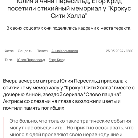
Юлия и Анна Пересильд, Егор Крид
посетили стихийный мемориал у "Крокус
Сити Холла"
В своих соцсетях они поделились кадрами с места теракта.
Фото:
Соцсети
Текст:
Анна Касьянова
25.03.2024 / 12:10
Теги:
Юлия Пересильд
Егор Крид
Вчера вечером актриса Юлия Пересильд приехала к
стихийному мемориалу у “Крокус Сити Холла” вместе с
дочерью Анной, звездой сериала “Слово пацана”.
Актрисы со слезами на глазах возложили цветы и
почтили память погибших.
Это больно, что только такие трагические события
могут нас объединить… Но приятно осознавать, что
много людей проявляют свою неравнодушие и