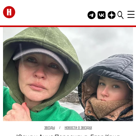
Перейти на главную
Telegram канал HEL
Группа HELLO В
Канал HELLO
ЗВЕЗДЫ
/
НОВОСТИ О ЗВЕЗДАХ