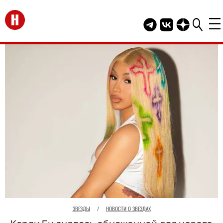
Перейти на главную
Telegram канал HEL
Группа HELLO В
Канал HELLO
ЗВЕЗДЫ
/
НОВОСТИ О ЗВЕЗДАХ