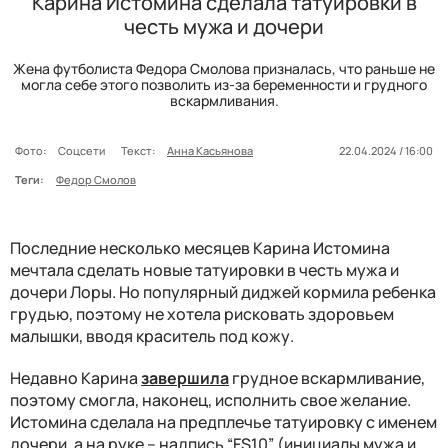
Карина Истомина сделала татуировки в
честь мужа и дочери
Жена футболиста Федора Смолова призналась, что раньше не
могла себе этого позволить из-за беременности и грудного
вскармливания.
Фото:
Соцсети
Текст:
Анна Касьянова
22.04.2024 / 16:00
Теги:
Федор Смолов
Последние несколько месяцев Карина Истомина
мечтала сделать новые татуировки в честь мужа и
дочери Лоры. Но популярный диджей кормила ребенка
грудью, поэтому не хотела рисковать здоровьем
малышки, вводя краситель под кожу.
Недавно Карина
завершила
грудное вскармливание,
поэтому смогла, наконец, исполнить свое желание.
Истомина сделала на предплечье татуировку с именем
дочери, а на руке – надпись “FS10” (инициалы мужа и