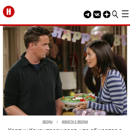
Перейти на главную
Telegram канал HEL
Группа HELLO В
Канал HELLO
ЗВЕЗДЫ
/
НОВОСТИ О ЗВЕЗДАХ