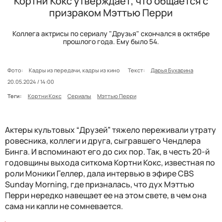
Кортни Кокс утверждает, что общается с
призраком Мэттью Перри
Коллега актрисы по сериалу "Друзья" скончался в октябре
прошлого года. Ему было 54.
Фото:
Кадры из передачи, кадры из кино
Текст:
Дарья Бухарина
20.05.2024 / 14:00
Теги:
Кортни Кокс
Сериалы
Мэттью Перри
Актеры культовых “Друзей” тяжело переживали утрату
ровесника, коллеги и друга, сыгравшего Чендлера
Бинга. И вспоминают его до сих пор. Так, в честь 20-й
годовщины выхода ситкома Кортни Кокс, известная по
роли Моники Геллер, дала интервью в эфире CBS
Sunday Morning, где призналась, что дух Мэттью
Перри нередко навещает ее на этом свете, в чем она
сама ни капли не сомневается.