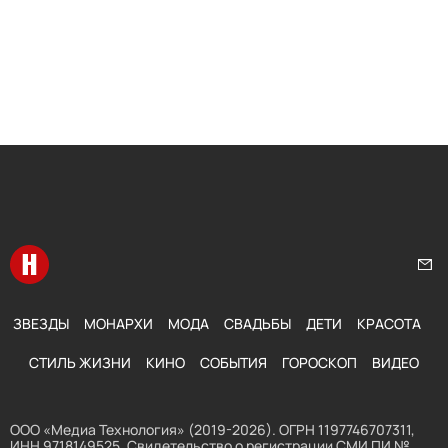
Перейти на главную
Нап
ЗВЕЗДЫ
МОНАРХИ
МОДА
СВАДЬБЫ
ДЕТИ
КРАСОТА
СТИЛЬ ЖИЗНИ
КИНО
СОБЫТИЯ
ГОРОСКОП
ВИДЕО
ООО «Медиа Технология» (2019-2026). ОГРН 1197746707311,
ИНН 9718149525. Свидетельство о регистрации СМИ ПИ №