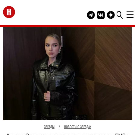
Перейти на главную
Telegram канал HEL
Группа HELLO В
Канал HELLO
ЗВЕЗДЫ
/
НОВОСТИ О ЗВЕЗДАХ