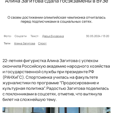
Алина Загитова сдала госэкзамены в ВУЗе
О своем достижении олимпийская чемпионка отчиталась
перед подписчиками в социальных сетях.
Фото:
Соцсети
Текст:
Дарья Бухарина
30.05.2024 / 13:20
Теги:
Алина Загитова
Спорт
22-летняя фигуристка Алина Загитова с успехом
окончила Российскую академию народного хозяйства
и государственной службы при президенте РФ
(РАНХиГС). Спортсменка училась на факультете
журналистики по программе “Продюсирование и
культурная политика”. Радостью Загитова поделилась
с поклонниками в соцсетях, отметив, что вытянула
билет на сложнейшую тему.