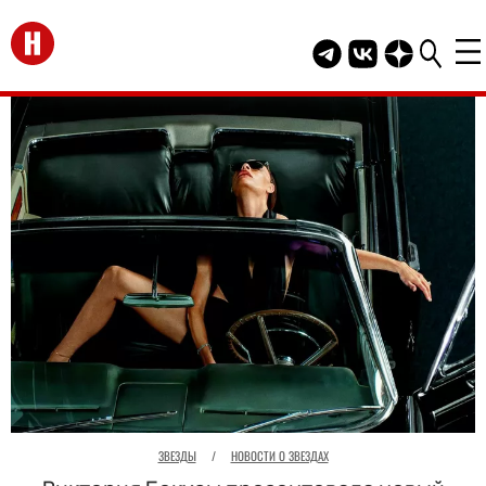
Перейти на главную
Telegram канал HEL
Группа HELLO В
Канал HELLO
ЗВЕЗДЫ
/
НОВОСТИ О ЗВЕЗДАХ