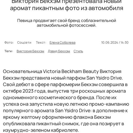
Виктория Бекхэм презентовала новый
аромат пикантным фото из автомобиля
Певица продвигает свой бренд соблазнительной
автомобильной фотосессией.
Фото:
Соцсети
Текст:
Елена Соболева
10.06.2024 / 14:30
Теги:
Виктория Бекхэм
Дэвид Бекхэм
Стиль
Основательница Victoria Beckham Beauty Виктория
Бекхэм представила новый парфюм San Ysidro Drive.
Свой дебют в сфере парфюмерии Бекхэм совершила в
октябре 2023 года, выпустив три роскошных аромата
одноименного косметического бренда. После их
успеха она запустила новую летнюю промо-кампанию
популярного аромата San Ysidro Drive: в дополнение к
яркому желтому оформлению флакона Бекхэм
опубликовала пикантный снимок, где она позирует в
изумрудно-зеленом кабриолете.