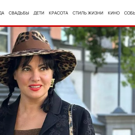
ДА
СВАДЬБЫ
ДЕТИ
КРАСОТА
СТИЛЬ ЖИЗНИ
КИНО
СОБ