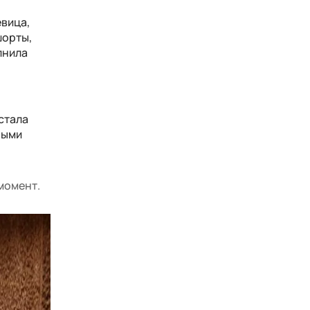
евица,
шорты,
лнила
 стала
ными
 момент.