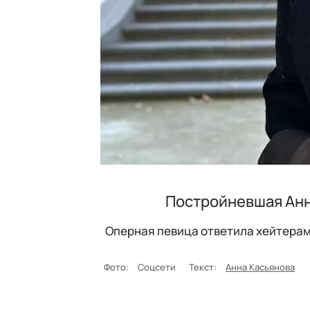
Постройневшая Анн
Оперная певица ответила хейтерам
Фото:
Соцсети
Текст:
Анна Касьянова