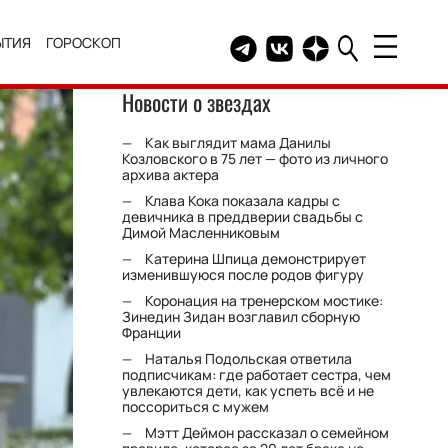
ЫТИЯ
ГОРОСКОП
Telegram канал HELLO
Группа HELLO Вконтакт
Канал HELLO в Дзе
Новости о звездах
Как выглядит мама Данилы
Козловского в 75 лет — фото из личного
архива актера
Клава Кока показала кадры с
девичника в преддверии свадьбы с
Димой Масленниковым
Катерина Шпица демонстрирует
изменившуюся после родов фигуру
Коронация на тренерском мостике:
Зинедин Зидан возглавил сборную
Франции
Наталья Подольская ответила
подписчикам: где работает сестра, чем
увлекаются дети, как успеть всё и не
поссориться с мужем
Мэтт Деймон рассказал о семейном