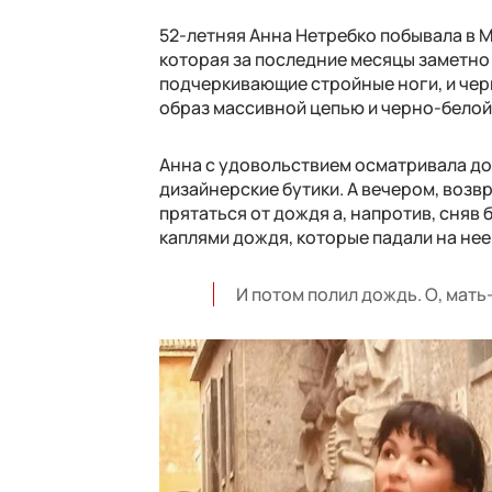
52-летняя Анна Нетребко побывала в М
которая за последние месяцы заметно
подчеркивающие стройные ноги, и чер
образ массивной цепью и черно-белой 
Анна с удовольствием осматривала до
дизайнерские бутики. А вечером, возвр
прятаться от дождя а, напротив, сня
каплями дождя, которые падали на нее 
И потом полил дождь. О, мать