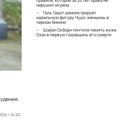
правиле, которое за 20 лет брака не
нарушил ни разу
Галь Гадот демонстрирует
идеальную фигуру Чудо-женщины в
черном бикини
Шэрон Осборн почтила память мужа
Оззи в первую годовщину его смерти
худения.
2024 / 14:20