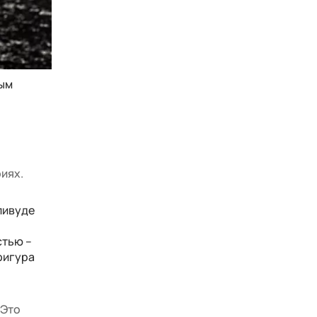
ным
риях.
ливуде
стью –
 фигура
 Это