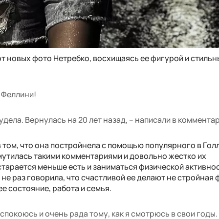
от новых фото Нетребко, восхищаясь ее фигурой и стиль
 Феллини!
удела. Вернулась на 20 лет назад, – написали в коммента
 том, что она постройнела с помощью популярного в Гол
змутилась такими комментариями и довольно жестко их
старается меньше есть и заниматься физической активно
 не раз говорила, что счастливой ее делают не стройная
е состояние, работа и семья.
еспокоюсь и очень рада тому, как я смотрюсь в свои годы.