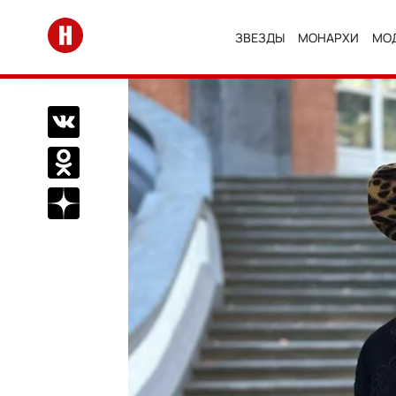
Перейти на главную
ЗВЕЗДЫ
МОНАРХИ
МО
Поделиться Вконтакте
Поделиться в Одноклассниках
Подписаться на нас в Дзен