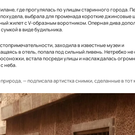
илане, где прогулялась по улицам старинного города. П
 похудела, выбрала для променада короткие джинсовые 
ный жилет с V-образным воротником. Оперная дива допо
сумкой в виде будильника.
стопримечательности, заходила в известные музеи и
ащаясь в отель, попала под сильный ливень. Нетребко не
в босоножки, встала посреди улицы и наслаждалась огром
с неба.
-природа, — подписала артистка снимки, сделанные в тот