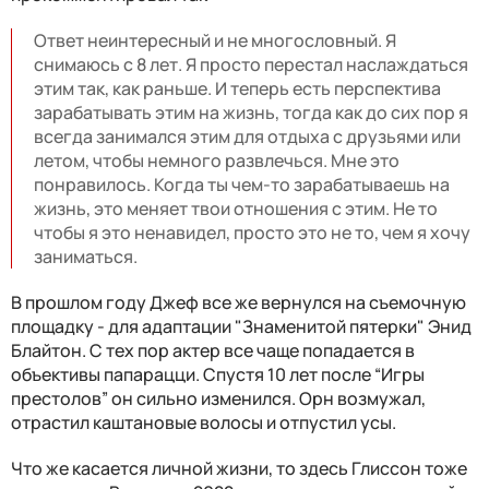
Ответ неинтересный и не многословный. Я
снимаюсь с 8 лет. Я просто перестал наслаждаться
этим так, как раньше. И теперь есть перспектива
зарабатывать этим на жизнь, тогда как до сих пор я
всегда занимался этим для отдыха с друзьями или
летом, чтобы немного развлечься. Мне это
понравилось. Когда ты чем-то зарабатываешь на
жизнь, это меняет твои отношения с этим. Не то
чтобы я это ненавидел, просто это не то, чем я хочу
заниматься.
В прошлом году Джеф все же вернулся на съемочную
площадку - для адаптации "Знаменитой пятерки" Энид
Блайтон. С тех пор актер все чаще попадается в
объективы папарацци. Спустя 10 лет после “Игры
престолов” он сильно изменился. Орн возмужал,
отрастил каштановые волосы и отпустил усы.
Что же касается личной жизни, то здесь Глиссон тоже