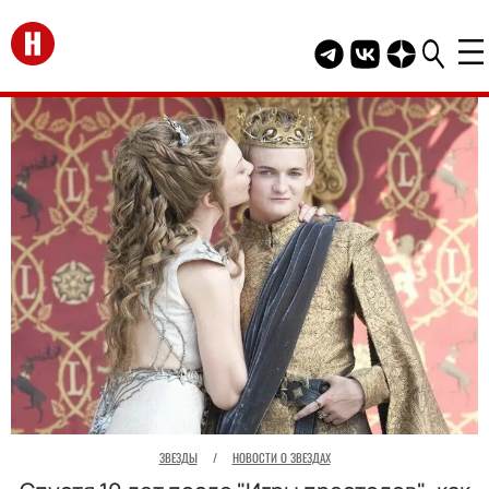
Перейти на главную
Telegram канал HEL
Группа HELLO В
Канал HELLO
ЗВЕЗДЫ
/
НОВОСТИ О ЗВЕЗДАХ