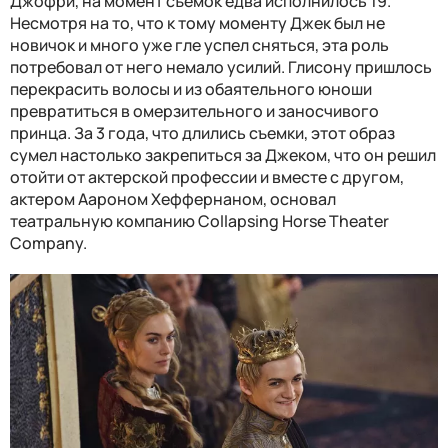
Джофри, на момент съемок едва исполнилось 19.
Несмотря на то, что к тому моменту Джек был не
новичок и много уже гле успел сняться, эта роль
потребовал от него немало усилий. Глисону пришлось
перекрасить волосы и из обаятельного юноши
превратиться в омерзительного и заносчивого
принца. За 3 года, что длились съемки, этот образ
сумел настолько закрепиться за Джеком, что он решил
отойти от актерской профессии и вместе с другом,
актером Аароном Хеффернаном, основал
театральную компанию Collapsing Horse Theater
Company.