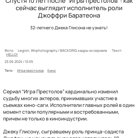
Спустя 10 лет после "Игры престолов": как
сейчас выглядит исполнитель роли
Джоффри Баратеона
32-летнего Джека Глисона не узнать!
Фото:
Legion, Wnphotography / BACKGRID, кадры из сериала
Текст:
HELLO!
23.06.2024 / 12:05
Теги:
Игра престолов
Кино
Сериал “Игра Престолов” кардинально изменил
судьбу многих актеров, принимавших участие в
съемках кино-саги. Исполнители главных ролей в один
момент стали популярными и востребованными,
причем не только в киноиндустрии.
Джеку Глисону, сыгравшему роль принца-садиста