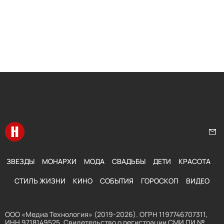
Перейти на главную
Нап
ЗВЕЗДЫ
МОНАРХИ
МОДА
СВАДЬБЫ
ДЕТИ
КРАСОТА
СТИЛЬ ЖИЗНИ
КИНО
СОБЫТИЯ
ГОРОСКОП
ВИДЕО
ООО «Медиа Технология» (2019-2026). ОГРН 1197746707311,
ИНН 9718149525. Свидетельство о регистрации СМИ ПИ №