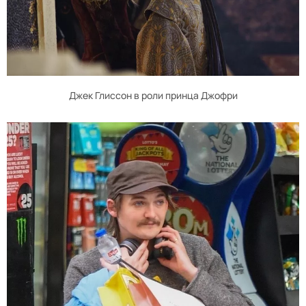
Джек Глиссон в роли принца Джофри