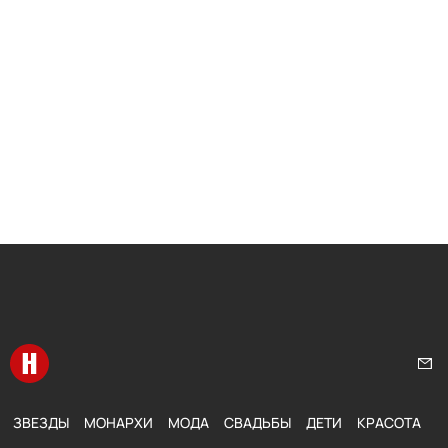
Перейти на главную
Нап
ЗВЕЗДЫ
МОНАРХИ
МОДА
СВАДЬБЫ
ДЕТИ
КРАСОТА