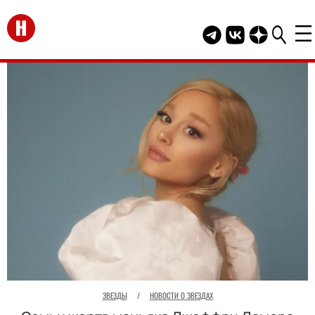
Перейти на главную
Telegram канал HEL
Группа HELLO В
Канал HELLO
ЗВЕЗДЫ
/
НОВОСТИ О ЗВЕЗДАХ