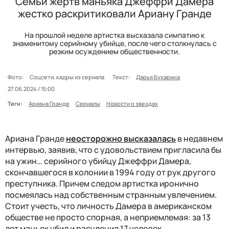
Семьи жертв маньяка Джеффри Дамера
жестко раскритиковали Ариану Гранде
На прошлой неделе артистка высказала симпатию к
знаменитому серийному убийце, после чего столкнулась с
резким осуждением общественности.
Фото:
Соцсети, кадры из сериала
Текст:
Дарья Бухарина
27.06.2024 / 15:00
Теги:
Ариана Гранде
Сериалы
Новости о звездах
Ариана Гранде
неосторожно высказалась
в недавнем
интервью, заявив, что с удовольствием пригласила бы
на ужин… серийного убийцу Джеффри Дамера,
скончавшегося в колонии в 1994 году от рук другого
преступника. Причем следом артистка иронично
посмеялась над собственным странным увлечением.
Стоит учесть, что личность Дамера в американском
обществе не просто спорная, а неприемлемая: за 13
лет маньяк убил и расчленил 17 человек.