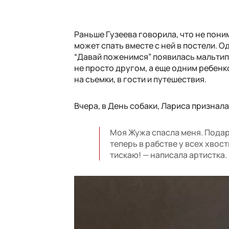
Раньше Гузеева говорила, что не пони
может спать вместе с ней в постели. О
“Давай поженимся” появилась мальтипу
не просто другом, а еще одним ребенко
на съемки, в гости и путешествия.
Вчера, в День собаки, Лариса признал
Моя Жужа спасла меня. Подар
теперь в рабстве у всех хвос
тискаю! — написала артистка.