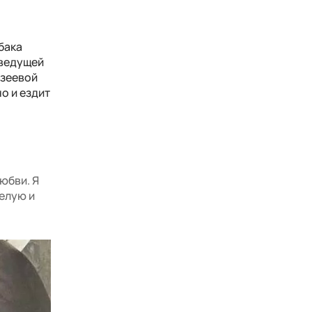
бака
 ведущей
узеевой
но и ездит
юбви. Я
целую и