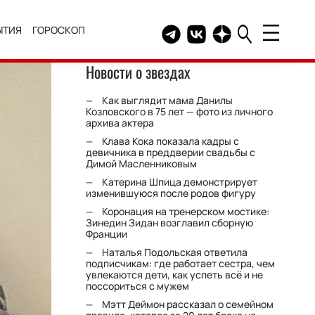
ЫТИЯ
ГОРОСКОП
Telegram канал HELLO
Группа HELLO Вконтакт
Канал HELLO в Дзе
Новости о звездах
Как выглядит мама Данилы
Козловского в 75 лет — фото из личного
архива актера
Клава Кока показала кадры с
девичника в преддверии свадьбы с
Димой Масленниковым
Катерина Шпица демонстрирует
изменившуюся после родов фигуру
Коронация на тренерском мостике:
Зинедин Зидан возглавил сборную
Франции
Наталья Подольская ответила
подписчикам: где работает сестра, чем
увлекаются дети, как успеть всё и не
поссориться с мужем
Мэтт Деймон рассказал о семейном