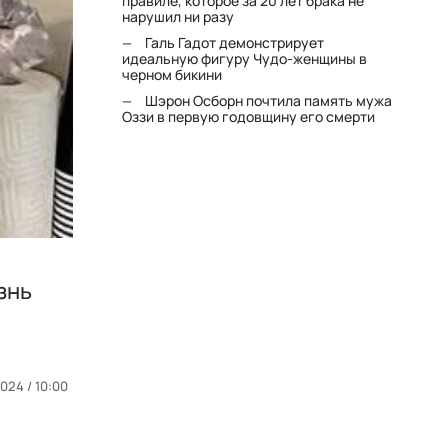
правиле, которое за 20 лет брака не
нарушил ни разу
Галь Гадот демонстрирует
идеальную фигуру Чудо-женщины в
черном бикини
Шэрон Осборн почтила память мужа
Оззи в первую годовщину его смерти
знь
024 / 10:00