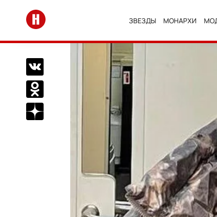
Перейти на главную
ЗВЕЗДЫ
МОНАРХИ
МО
Поделиться Вконтакте
Поделиться в Одноклассниках
Подписаться на нас в Дзен