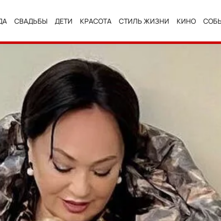
ДА
СВАДЬБЫ
ДЕТИ
КРАСОТА
СТИЛЬ ЖИЗНИ
КИНО
СОБ