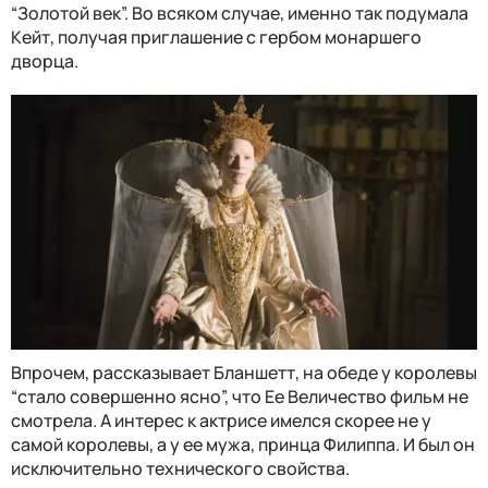
“Золотой век”. Во всяком случае, именно так подумала
Кейт, получая приглашение с гербом монаршего
дворца.
Впрочем, рассказывает Бланшетт, на обеде у королевы
“стало совершенно ясно”, что Ее Величество фильм не
смотрела. А интерес к актрисе имелся скорее не у
самой королевы, а у ее мужа, принца Филиппа. И был он
исключительно технического свойства.