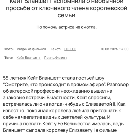
Кейт Бланшетт вспомнила о необычной
просьбе от ключевого члена королевской
семьи
Но помочь актриса не смогла.
Фото:
кадры из фильмов
Текст:
HELLO!
10.08.2024 / 14:00
Теги:
Кейт Бланшетт
Принц Филипп
55-летняя Кейт Бланшетт стала гостьей шоу
“Смотрите, что происходит в прямом эфире”. Разговор
об актерской профессии неожиданно вышел на
знаковые встречи. В частности, Кейт спросили,
встречалась ли она когда-нибудь с Елизаветой II. Как
известно, покойная королева любила приглашать к
себе на чаепитие видных деятелей культуры. И
причина позвать Кейт у Ее Величества имелась, ведь
Бланшетт сыграла королеву Елизавету I в фильме