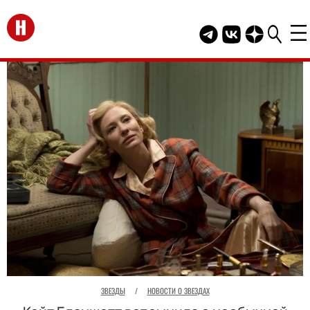
Перейти на главную
Telegram канал HEL
Группа HELLO В
Канал HELLO
ЗВЕЗДЫ
/
НОВОСТИ О ЗВЕЗДАХ