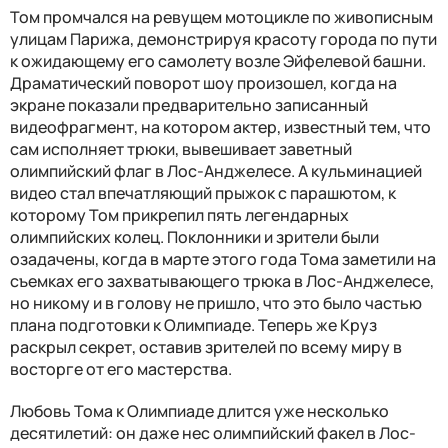
Том промчался на ревущем мотоцикле по живописным
улицам Парижа, демонстрируя красоту города по пути
к ожидающему его самолету возле Эйфелевой башни.
Драматический поворот шоу произошел, когда на
экране показали предварительно записанный
видеофрагмент, на котором актер, известный тем, что
сам исполняет трюки, вывешивает заветный
олимпийский флаг в Лос-Анджелесе. А кульминацией
видео стал впечатляющий прыжок с парашютом, к
которому Том прикрепил пять легендарных
олимпийских колец. Поклонники и зрители были
озадачены, когда в марте этого года Тома заметили на
съемках его захватывающего трюка в Лос-Анджелесе,
но никому и в голову не пришло, что это было частью
плана подготовки к Олимпиаде. Теперь же Круз
раскрыл секрет, оставив зрителей по всему миру в
восторге от его мастерства.
Любовь Тома к Олимпиаде длится уже несколько
десятилетий: он даже нес олимпийский факел в Лос-