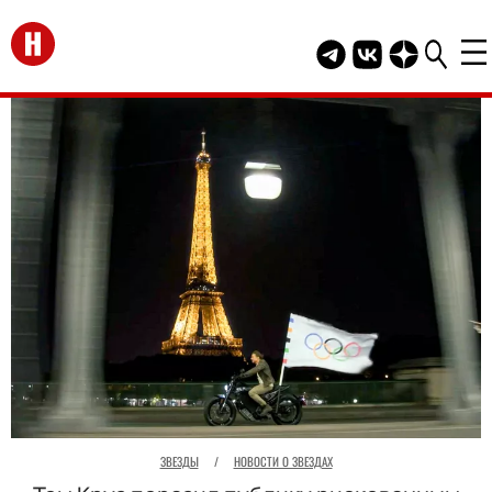
Перейти на главную
Telegram канал HEL
Группа HELLO В
Канал HELLO
ЗВЕЗДЫ
/
НОВОСТИ О ЗВЕЗДАХ