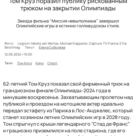
Том Круз поразил публику рискованным
трюком на закрытии Олимпиады
Звезда фильма “Миссия невыполнима” завершил
Олимпийские игры в истинно голливудском стиле.
Фото:
Legioin-Media Jan Woitas, Michael Kappeler, Capture TV France 2 Via
Bestimag
Текст:
Елена Соболева
12.08.2024 / 15:00
Теги:
Том Круз
Кино
Спорт
62-летний Том Круз показал свой фирменный трюк на
грандиозном финале Олимпиады-2024 года в
минувшее воскресенье. Захватывающим пролетом над
публикой и проездом на мотоцикле актер идеально
передал эстафету из Парижа в Лос-Анджелес, который
станет хозяином летних Олимпийских игр в 2028 году.
Том спрыгнул с крыши легендарного “Стад де Франс”
и грациозно приземлился на поле стадиона, где его