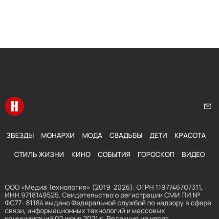
Перейти на главную
Нап
ЗВЕЗДЫ
МОНАРХИ
МОДА
СВАДЬБЫ
ДЕТИ
КРАСОТА
СТИЛЬ ЖИЗНИ
КИНО
СОБЫТИЯ
ГОРОСКОП
ВИДЕО
ООО «Медиа Технология» (2019-2026). ОГРН 1197746707311,
ИНН 9718149525. Свидетельство о регистрации СМИ ПИ №
ФС77- 81184 выдано Федеральной службой по надзору в сфере
связи, информационных технологий и массовых
коммуникаций 02 июня 2021 г. Редакция не несет