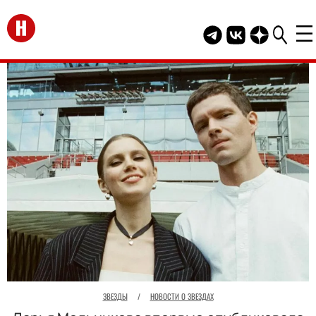
Перейти на главную
Telegram канал HEL
Группа HELLO В
Канал HELLO
ЗВЕЗДЫ
/
НОВОСТИ О ЗВЕЗДАХ