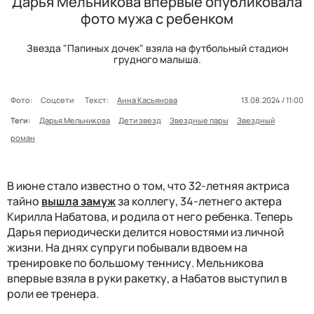
Дарья Мельникова впервые опубликовала
фото мужа с ребенком
Звезда "Папиных дочек" взяла на футбольный стадион
грудного малыша.
Фото:
Соцсети
Текст:
Анна Касьянова
13.08.2024 / 11:00
Теги:
Дарья Мельникова
Дети звезд
Звездные пары
Звездный
роман
В июне стало известно о том, что 32-летняя актриса
тайно
вышла замуж
за коллегу, 34-летнего актера
Кирилла Набатова, и родила от него ребенка. Теперь
Дарья периодически делится новостями из личной
жизни. На днях супруги побывали вдвоем на
тренировке по большому теннису. Мельникова
впервые взяла в руки ракетку, а Набатов выступил в
роли ее тренера.