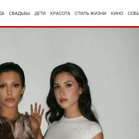
ДА
СВАДЬБЫ
ДЕТИ
КРАСОТА
СТИЛЬ ЖИЗНИ
КИНО
СОБ