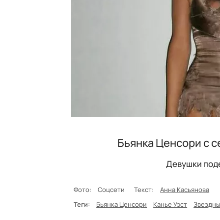
Бьянка Ценсори с с
Девушки под
Фото:
Соцсети
Текст:
Анна Касьянова
Теги:
Бьянка Ценсори
Канье Уэст
Звездны