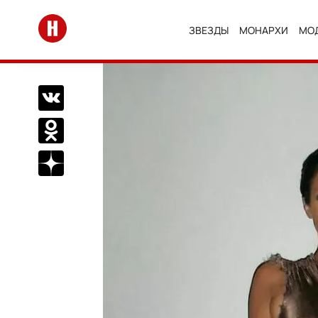
Перейти на главную
ЗВЕЗДЫ
МОНАРХИ
МО
Поделиться Вконтакте
Поделиться в Одноклассниках
Подписаться на нас в Дзен