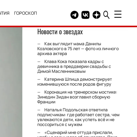
ЫТИЯ
ГОРОСКОП
Telegram канал HELLO
Группа HELLO Вконтакт
Канал HELLO в Дзе
Новости о звездах
Как выглядит мама Данилы
Козловского в 75 лет — фото из личного
архива актера
Клава Кока показала кадры с
девичника в преддверии свадьбы с
Димой Масленниковым
Катерина Шпица демонстрирует
изменившуюся после родов фигуру
Коронация на тренерском мостике:
Зинедин Зидан возглавил сборную
Франции
Наталья Подольская ответила
подписчикам: где работает сестра, чем
увлекаются дети, как успеть всё и не
поссориться с мужем
«Сценарий мне оттуда прислали,