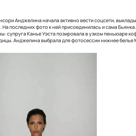
нсори Анджелина начала активно вести соцсети, выклад
 На последних фото к ней присоединилась и сама Бьянка
ы: супруга Канье Уэста позировала в узком пеньюаре к
одицы. Анджелина выбрала для фотосессии нижнее белье M