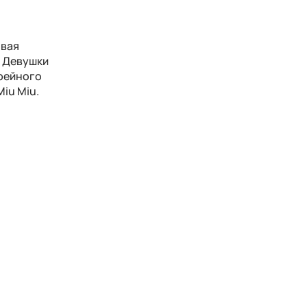
ывая
. Девушки
офейного
iu Miu.