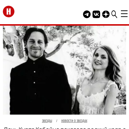
Перейти на главную
Telegram канал HEL
Группа HELLO В
Канал HELLO
ЗВЕЗДЫ
/
НОВОСТИ О ЗВЕЗДАХ