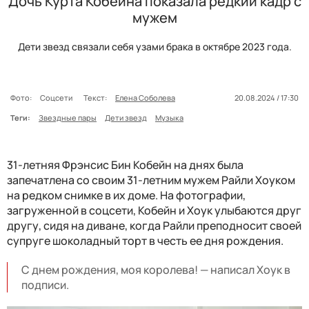
Дочь Курта Кобейна показала редкий кадр с
мужем
Дети звезд связали себя узами брака в октябре 2023 года.
Фото:
Соцсети
Текст:
Елена Соболева
20.08.2024 / 17:30
Теги:
Звездные пары
Дети звезд
Музыка
31-летняя Фрэнсис Бин Кобейн на днях была
запечатлена со своим 31-летним мужем Райли Хоуком
на редком снимке в их доме. На фотографии,
загруженной в соцсети, Кобейн и Хоук улыбаются друг
другу, сидя на диване, когда Райли преподносит своей
супруге шоколадный торт в честь ее дня рождения.
С днем ​​рождения, моя королева! — написал Хоук в
подписи.