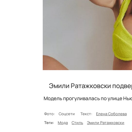
Эмили Ратажковски подвер
Модель прогуливалась по улице Нью
Фото:
Соцсети
Текст:
Елена Соболева
Теги:
Мода
Стиль
Эмили Ратажковски