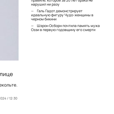
правиле, которое за 20 лет брака не
нарушил ни разу
Галь Гадот демонстрирует
идеальную фигуру Чудо-женщины в
черном бикини
Шэрон Осборн почтила память мужа
Оззи в первую годовщину его смерти
улице
екольте.
024 / 12:30