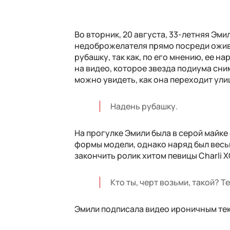
Во вторник, 20 августа, 33-летняя Э
недоброжелателя прямо посреди ожив
рубашку, так как, по его мнению, ее 
на видео, которое звезда подиума сни
можно увидеть, как она переходит улиц
Надень рубашку.
На прогулке Эмили была в серой майк
формы модели, однако наряд был весь
закончить ролик хитом певицы Charli XC
Кто ты, черт возьми, такой? Т
Эмили подписала видео ироничным те