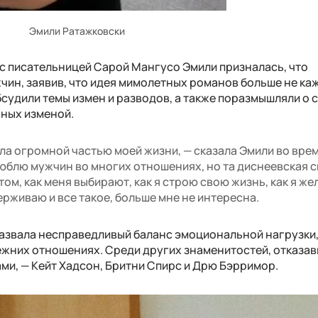
Эмили Ратажковски
 с писательницей Сарой Мангусо Эмили призналась, что
чин, заявив, что идея мимолетных романов больше не ка
судили темы измен и разводов, а также поразмышляли о 
ных изменой.
а огромной частью моей жизни, — сказала Эмили во вре
юблю мужчин во многих отношениях, но та диснеевская ск
том, как меня выбирают, как я строю свою жизнь, как я ж
ерживаю и все такое, больше мне не интересна.
азвала несправедливый баланс эмоциональной нагрузки
ежних отношениях. Среди других знаменитостей, отказав
ми, — Кейт Хадсон, Бритни Спирс и Дрю Бэрримор.