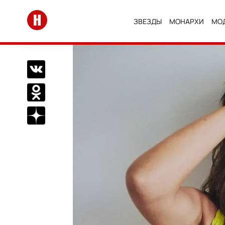
Перейти на главную
ЗВЕЗДЫ
МОНАРХИ
МО
Поделиться Вконтакте
Поделиться в Одноклассниках
Подписаться на нас в Дзен