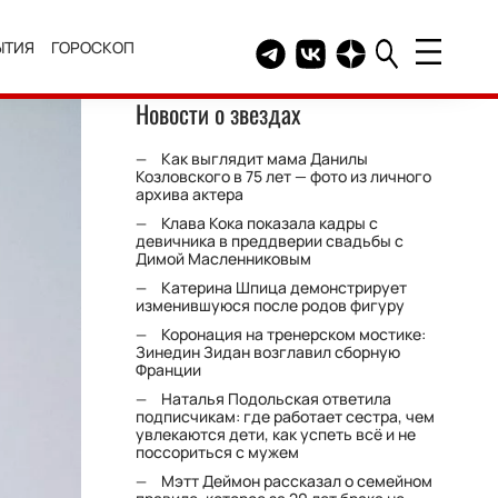
ЫТИЯ
ГОРОСКОП
Telegram канал HELLO
Группа HELLO Вконтакт
Канал HELLO в Дзе
Новости о звездах
Как выглядит мама Данилы
Козловского в 75 лет — фото из личного
архива актера
Клава Кока показала кадры с
девичника в преддверии свадьбы с
Димой Масленниковым
Катерина Шпица демонстрирует
изменившуюся после родов фигуру
Коронация на тренерском мостике:
Зинедин Зидан возглавил сборную
Франции
Наталья Подольская ответила
подписчикам: где работает сестра, чем
увлекаются дети, как успеть всё и не
поссориться с мужем
Мэтт Деймон рассказал о семейном