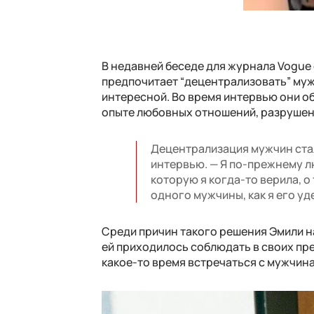
В недавней беседе для журнала Vogue
предпочитает “децентрализовать” муж
интересной. Во время интервью они об
опыте любовных отношений, разрушен
Децентрализация мужчин стал
интервью. — Я по-прежнему л
которую я когда-то верила, о 
одного мужчины, как я его уд
Среди причин такого решения Эмили н
ей приходилось соблюдать в своих пр
какое-то время встречаться с мужчина