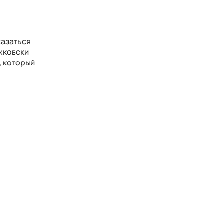
казаться
ажковски
, который