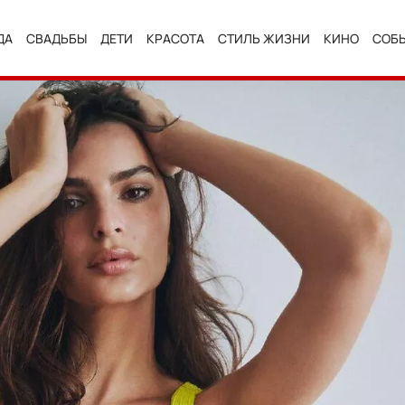
ДА
СВАДЬБЫ
ДЕТИ
КРАСОТА
СТИЛЬ ЖИЗНИ
КИНО
СОБ