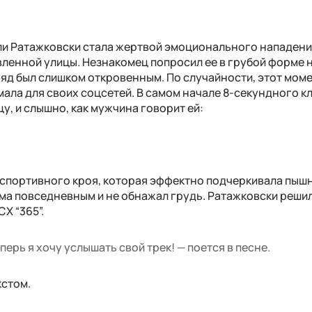
мили Ратажковски стала жертвой эмоционального нападен
ленной улицы. Незнакомец попросил ее в грубой форме 
наряд был слишком откровенным. По случайности, этот мом
мала для своих соцсетей. В самом начале 8-секундного к
у, и слышно, как мужчина говорит ей:
е спортивного кроя, которая эффектно подчеркивала пыш
ма повседневным и не обнажал грудь. Ратажковски реши
X “365”.
еперь я хочу услышать свой трек! — поется в песне.
кстом.