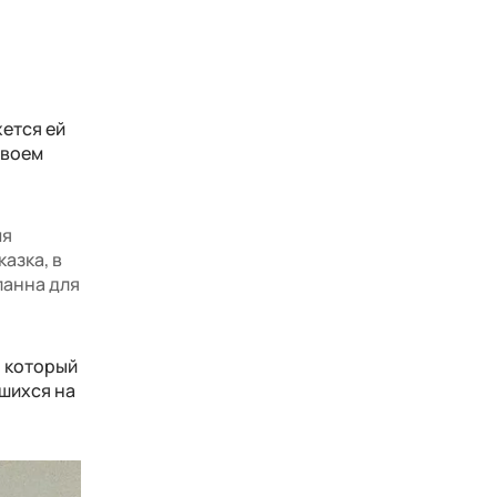
жется ей
своем
мя
азка, в
еланна для
, который
шихся на