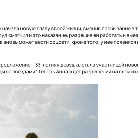
) начала новую главу своей жизни, сменив пребывание в
уд смягчил и это наказание, разрешив ей работать и вые
а вновь может вести соцсети, кроме того, у нее появился
предложение – 33-летняя девушка стала участницей ново
ы со звездами”. Теперь Анна ждет разрешения на съемки 