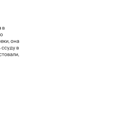
 в
но
еки, она
 ссуду в
стовали,