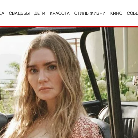
ДА
СВАДЬБЫ
ДЕТИ
КРАСОТА
СТИЛЬ ЖИЗНИ
КИНО
СОБ