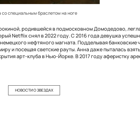
а со специальным браслетом на ноге
окиной, родившейся в подмосковном Домодедово, легла
рый Netflix снял в 2022 году. С 2016 года девушка успеш
 немецкого нефтяного магната. Подделывая банковские ч
миру и посещая светские рауты. Анна даже пыталась взять
крытия арт-клуба в Нью-Йорке. В 2017 году аферистку аре
НОВОСТИ О ЗВЕЗДАХ