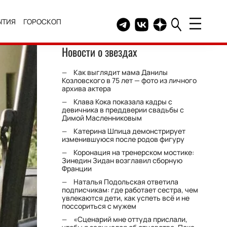
ЫТИЯ
ГОРОСКОП
Telegram канал HELLO
Группа HELLO Вконтакт
Канал HELLO в Дзе
Новости о звездах
Как выглядит мама Данилы
Козловского в 75 лет — фото из личного
архива актера
Клава Кока показала кадры с
девичника в преддверии свадьбы с
Димой Масленниковым
Катерина Шпица демонстрирует
изменившуюся после родов фигуру
Коронация на тренерском мостике:
Зинедин Зидан возглавил сборную
Франции
Наталья Подольская ответила
подписчикам: где работает сестра, чем
увлекаются дети, как успеть всё и не
поссориться с мужем
«Сценарий мне оттуда прислали,