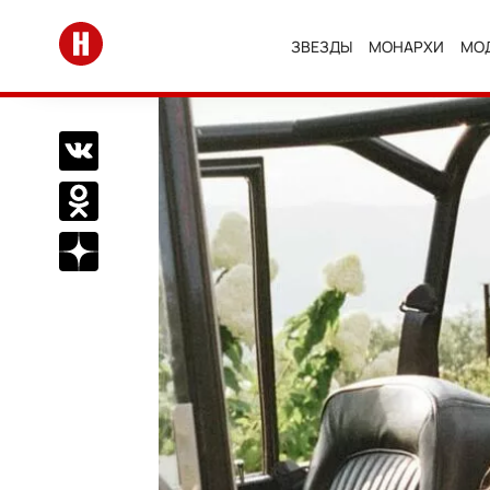
Перейти на главную
ЗВЕЗДЫ
МОНАРХИ
МО
Поделиться Вконтакте
Поделиться в Одноклассниках
Подписаться на нас в Дзен