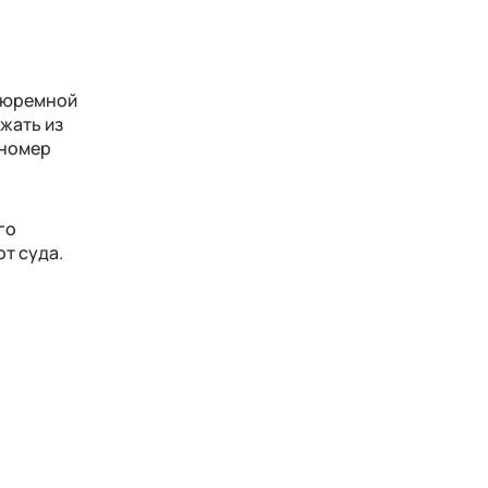
 тюремной
зжать из
 номер
го
от суда.