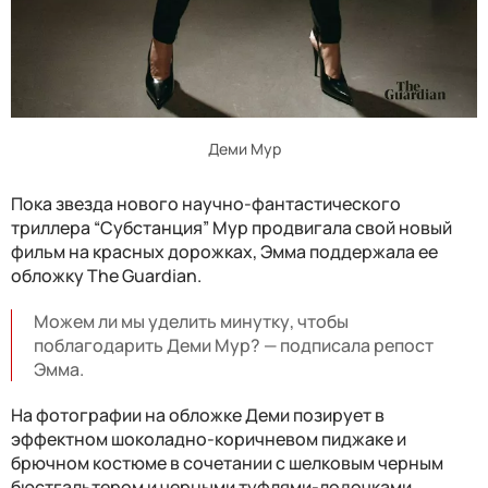
Деми Мур
Пока звезда нового научно-фантастического
триллера “Субстанция” Мур продвигала свой новый
фильм на красных дорожках, Эмма поддержала ее
обложку The Guardian.
Можем ли мы уделить минутку, чтобы
поблагодарить Деми Мур? — подписала репост
Эмма.
На фотографии на обложке Деми позирует в
эффектном шоколадно-коричневом пиджаке и
брючном костюме в сочетании с шелковым черным
бюстгальтером и черными туфлями-лодочками.