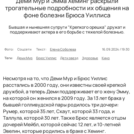
Деми Мур и Эмма Хеминг раскрыли
трогательные подробности их общения на
фоне болезни Брюса Уиллиса
Бывшая и нынешняя супруги "Крепкого орешка" дружат и
поддерживают актера в его борьбе с тяжелой болезнью.
Фото:
Соцсети
Текст:
Елена Соболева
16.09.2024 / 19:30
Теги:
Деми Мур
Брюс Уиллис
Дети звезд
Здоровье
Кино
Несмотря на то, что Деми Мур и Брюс Уиллис
расстались в 2000 году, они известны своей крепкой
дружбой, а теперь Деми поддерживает его жену Эмму,
на которой он женился в 2009 году. За 13 лет брака у
бывшей голливудской пары родилось три дочери:
Румер, которой 35 лет, Скаут, которой 33 года, и
Таллула, которой 30 лет. Также Брюс является отцом
дочерей Мейбл, которой сейчас 12 лет, и 10-летней
Эвелин, которые родились в браке с Хеминг.