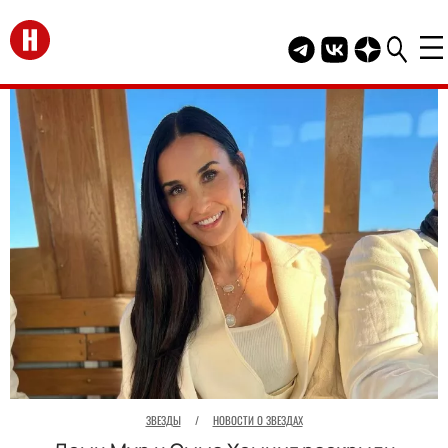
Перейти на главную
Telegram канал HEL
Группа HELLO В
Канал HELLO
ЗВЕЗДЫ
/
НОВОСТИ О ЗВЕЗДАХ