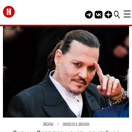
Перейти на главную
Telegram канал HEL
Группа HELLO В
Канал HELLO
ЗВЕЗДЫ
/
НОВОСТИ О ЗВЕЗДАХ