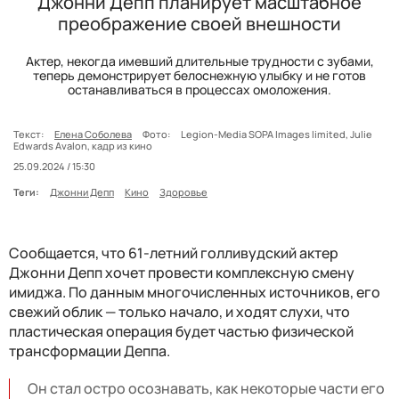
Джонни Депп планирует масштабное
преображение своей внешности
Актер, некогда имевший длительные трудности с зубами,
теперь демонстрирует белоснежную улыбку и не готов
останавливаться в процессах омоложения.
Текст:
Елена Соболева
Фото:
Legion-Media SOPA Images limited, Julie
Edwards Avalon, кадр из кино
25.09.2024 / 15:30
Теги:
Джонни Депп
Кино
Здоровье
Сообщается, что 61-летний голливудский актер
Джонни Депп хочет провести комплексную смену
имиджа. По данным многочисленных источников, его
свежий облик — только начало, и ходят слухи, что
пластическая операция будет частью физической
трансформации Деппа.
Он стал остро осознавать, как некоторые части его