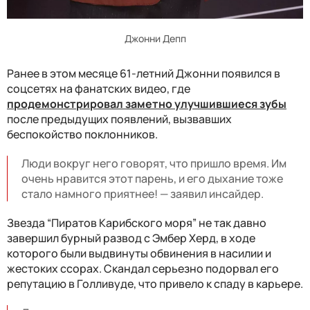
Джонни Депп
Ранее в этом месяце 61-летний Джонни появился в
соцсетях на фанатских видео, где
продемонстрировал заметно улучшившиеся зубы
после предыдущих появлений, вызвавших
беспокойство поклонников.
Люди вокруг него говорят, что пришло время. Им
очень нравится этот парень, и его дыхание тоже
стало намного приятнее! — заявил инсайдер.
Звезда “Пиратов Карибского моря” не так давно
завершил бурный развод с Эмбер Херд, в ходе
которого были выдвинуты обвинения в насилии и
жестоких ссорах. Скандал серьезно подорвал его
репутацию в Голливуде, что привело к спаду в карьере.