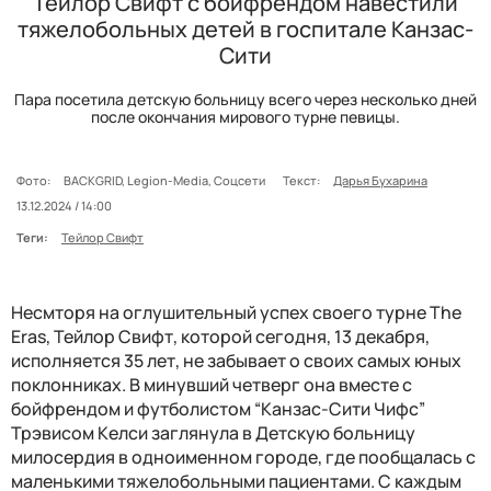
Тейлор Свифт с бойфрендом навестили
тяжелобольных детей в госпитале Канзас-
Сити
Пара посетила детскую больницу всего через несколько дней
после окончания мирового турне певицы.
Фото:
BACKGRID, Legion-Media, Соцсети
Текст:
Дарья Бухарина
13.12.2024 / 14:00
Теги:
Тейлор Свифт
Несмторя на оглушительный успех своего турне The
Eras, Тейлор Свифт, которой сегодня, 13 декабря,
исполняется 35 лет, не забывает о своих самых юных
поклонниках. В минувший четверг она вместе с
бойфрендом и футболистом “Канзас-Сити Чифс”
Трэвисом Келси заглянула в Детскую больницу
милосердия в одноименном городе, где пообщалась с
маленькими тяжелобольными пациентами. С каждым