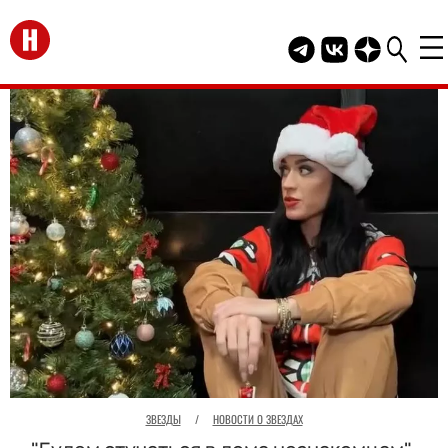
Перейти на главную
Telegram канал HEL
Группа HELLO В
Канал HELLO
ЗВЕЗДЫ
/
НОВОСТИ О ЗВЕЗДАХ