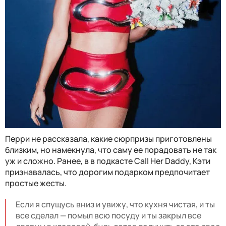
Перри не рассказала, какие сюрпризы приготовлены
близким, но намекнула, что саму ее порадовать не так
уж и сложно. Ранее, в в подкасте Call Her Daddy, Кэти
признавалась, что дорогим подарком предпочитает
простые жесты.
Если я спущусь вниз и увижу, что кухня чистая, и ты
все сделал — помыл всю посуду и ты закрыл все