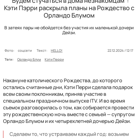
"Будем стучаться в дома незнакомцам":
Кэти Пэрри раскрыла планы на Рождество с
Орландо Блумом
В затеях пары не обойдется без участия их маленькой дочери
Дейзи.
Фото:
соцсети
Текст:
HELLO!
22.12.2024 / 12:17
Теги:
Орландо Блум
Кэти Перри
Накануне католического Рождества, до которого
остались считанные дни, Кэти Перри сделала подарок
всем своим поклонникам, приняв участие в
специальном праздничном выпуске ITV. И во время
съемок разговорилась о том, как собирается провести
эту рождественскую ночь вместе с семьей — супругом
Орландо Блумом и их четырехлетней дочерью Дейзи.
Сделаем то, что устраиваем каждый год: возьмем