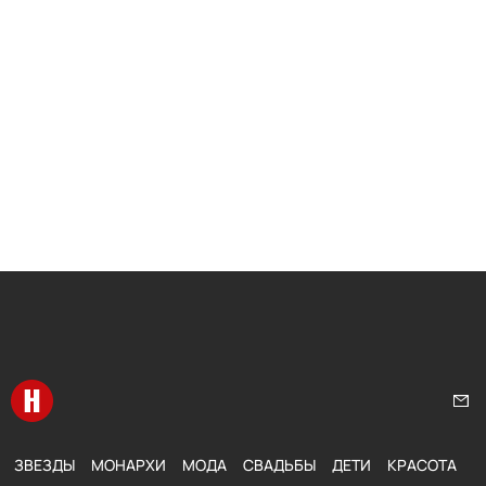
Перейти на главную
Нап
ЗВЕЗДЫ
МОНАРХИ
МОДА
СВАДЬБЫ
ДЕТИ
КРАСОТА