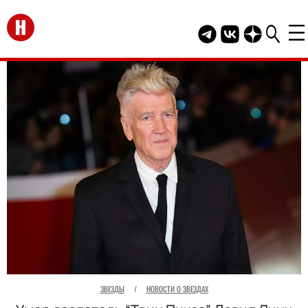
Перейти на главную
Telegram канал HEL
Группа HELLO В
Канал HELLO
ЗВЕЗДЫ
/
НОВОСТИ О ЗВЕЗДАХ