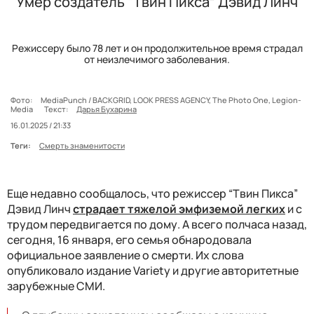
Умер создатель “Твин Пикса” Дэвид Линч
Режиссеру было 78 лет и он продолжительное время страдал
от неизлечимого заболевания.
Фото:
MediaPunch / BACKGRID, LOOK PRESS AGENCY, The Photo One, Legion-
Media
Текст:
Дарья Бухарина
16.01.2025 / 21:33
Теги:
Смерть знаменитости
Еще недавно сообщалось, что режиссер “Твин Пикса”
Дэвид Линч
страдает тяжелой эмфиземой легких
и с
трудом передвигается по дому. А всего полчаса назад,
сегодня, 16 января, его семья обнародовала
официальное заявление о смерти. Их слова
опубликовало издание Variety и другие авторитетные
зарубежные СМИ.