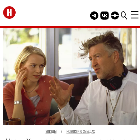
Перейти на главную
Telegram канал HEL
Группа HELLO В
Канал HELLO
ЗВЕЗДЫ
/
НОВОСТИ О ЗВЕЗДАХ