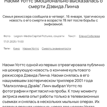
Наоми Уоттс эмоционально высказалась о
смерти Дэвида Линча
Семья режиссера сообщила в четверг, 16 января, трагическую
новость о его смерти в возрасте 78 лет после борьбы с
эмфиземой.
Фото:
Legion-Media Capital Pictures, соцсети
Текст:
Елена Соболева
17.01.2025 / 11:00
Теги:
Кино
Наоми Уоттс
Смерть знаменитости
Наоми Уоттс одной из первых отреагировала публично
на шокирующую новость о кончине культового
режиссера Дэвида Линча. Наоми снялась в его
нашумевшем эзотерическом триллере 2001 года
“Малхолланд Драйв”. Линч выбрал Уоттс по
фотографии и пригласил на пробы. К тому моменту
актриса имела опыт работы только в телевизионных
съемках и снялась в нескольких мыльных операх. Их
встреча прошла успешно: через две недели Уоттс