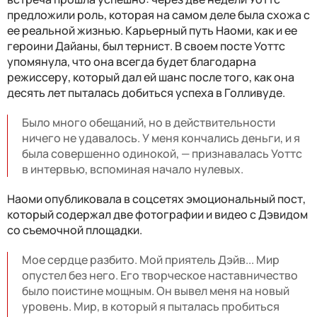
предложили роль, которая на самом деле была схожа с
ее реальной жизнью. Карьерный путь Наоми, как и ее
героини Дайаны, был тернист. В своем посте Уоттс
упомянула, что она всегда будет благодарна
режиссеру, который дал ей шанс после того, как она
десять лет пыталась добиться успеха в Голливуде.
Было много обещаний, но в действительности
ничего не удавалось. У меня кончались деньги, и я
была совершенно одинокой, — признавалась Уоттс
в интервью, вспоминая начало нулевых.
Наоми опубликовала в соцсетях эмоциональный пост,
который содержал две фотографии и видео с Дэвидом
со съемочной площадки.
Мое сердце разбито. Мой приятель Дэйв... Мир
опустел без него. Его творческое наставничество
было поистине мощным. Он вывел меня на новый
уровень. Мир, в который я пыталась пробиться