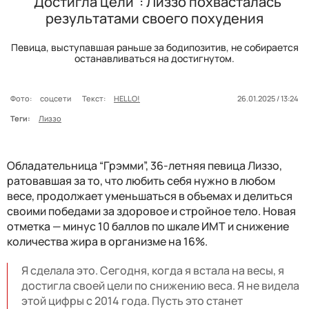
"Достигла цели": Лиззо похвасталась
результатами своего похудения
Певица, выступавшая раньше за бодипозитив, не собирается
останавливаться на достигнутом.
Фото:
соцсети
Текст:
HELLO!
26.01.2025 / 13:24
Теги:
Лиззо
Обладательница “Грэмми”, 36-летняя певица Лиззо,
ратовавшая за то, что любить себя нужно в любом
весе, продолжает уменьшаться в объемах и делиться
своими победами за здоровое и стройное тело. Новая
отметка — минус 10 баллов по шкале ИМТ и снижение
количества жира в организме на 16%.
Я сделала это. Сегодня, когда я встала на весы, я
достигла своей цели по снижению веса. Я не видела
этой цифры с 2014 года. Пусть это станет