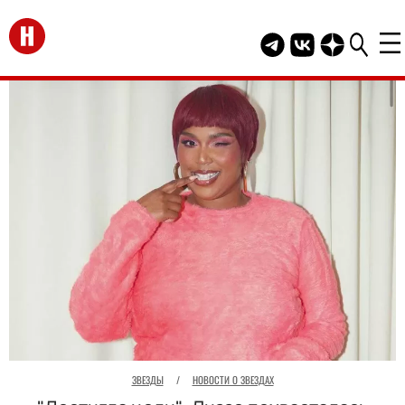
Перейти на главную
Telegram канал HEL
Группа HELLO В
Канал HELLO
ЗВЕЗДЫ
/
НОВОСТИ О ЗВЕЗДАХ