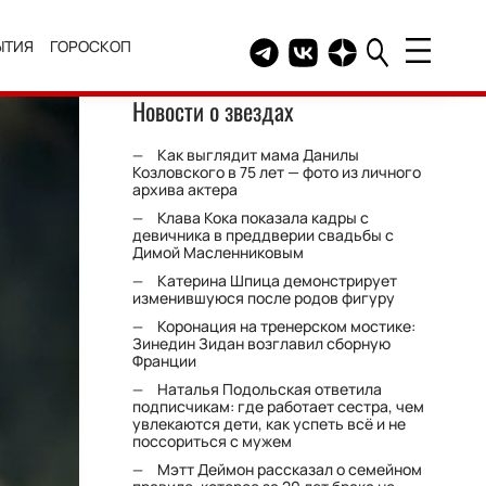
ЫТИЯ
ГОРОСКОП
Telegram канал HELLO
Группа HELLO Вконтакт
Канал HELLO в Дзе
Новости о звездах
Как выглядит мама Данилы
Козловского в 75 лет — фото из личного
архива актера
Клава Кока показала кадры с
девичника в преддверии свадьбы с
Димой Масленниковым
Катерина Шпица демонстрирует
изменившуюся после родов фигуру
Коронация на тренерском мостике:
Зинедин Зидан возглавил сборную
Франции
Наталья Подольская ответила
подписчикам: где работает сестра, чем
увлекаются дети, как успеть всё и не
поссориться с мужем
Мэтт Деймон рассказал о семейном