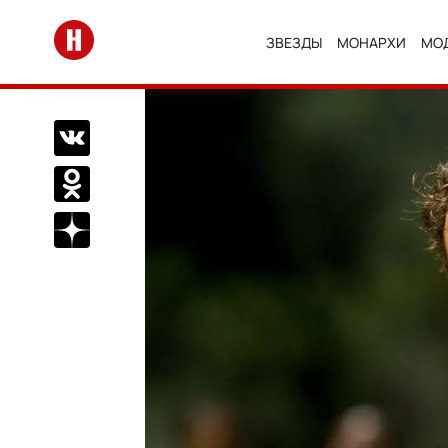
Перейти на главную
ЗВЕЗДЫ
МОНАРХИ
МО
Поделиться Вконтакте
Поделиться в Одноклассниках
Подписаться на нас в Дзен