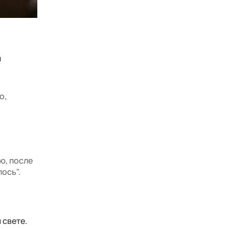
и
о,
ю, после
лось".
 свете.