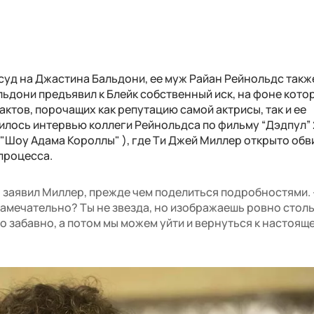
в суд на Джастина Бальдони, ее муж Райан Рейнольдс такж
ьдони предъявил к Блейк собственный иск, на фоне кото
актов, порочащих как репутацию самой актрисы, так и ее
усилось интервью коллеги Рейнольдса по фильму “Дэдпул”
("Шоу Адама Короллы" ), где Ти Джей Миллер открыто обв
процесса.
- заявил Миллер, прежде чем поделиться подробностями. 
 замечательно? Ты не звезда, но изображаешь ровно столь
о забавно, а потом мы можем уйти и вернуться к настоящ