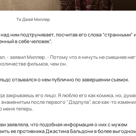
Ти Джей Миллер
 над ним подтрунивает, посчитав его слова “странными" 
нный в себе человек".
л, - заявил Миллер. - Потому что я ничуть не смешнее нег
количестве фильмов, чем он.
льдс отзывался о нем публично по завершении съемок.
да закрываешь его лицо. Я люблю его как комика, но, дума
ь знаменитым после первого "Дэдпула", все как-то измени
о меня теперь.
ви заявляла, что подобная информация о них с мужем
вить ее противника Джастина Бальдони в более выгодном