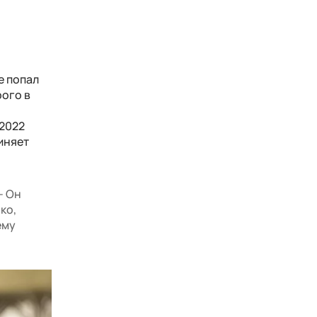
е попал
рого в
 2022
иняет
- Он
ко,
ему