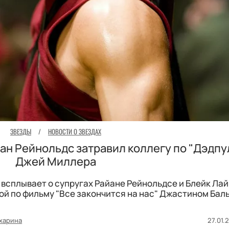
ЗВЕЗДЫ
/
НОВОСТИ О ЗВЕЗДАХ
йан Рейнольдс затравил коллегу по "Дэдпу
Джей Миллера
всплывает о супругах Райане Рейнольдсе и Блейк Лай
ой по фильму "Все закончится на нас" Джастином Бал
харина
27.01.