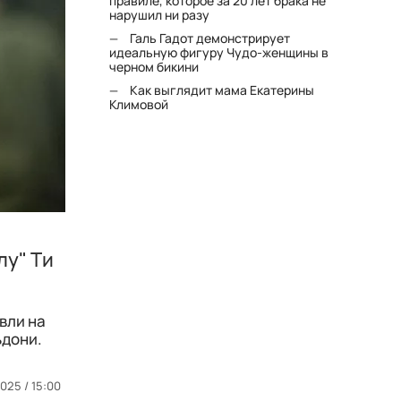
правиле, которое за 20 лет брака не
нарушил ни разу
Галь Гадот демонстрирует
идеальную фигуру Чудо-женщины в
черном бикини
Как выглядит мама Екатерины
Климовой
лу" Ти
вли на
ьдони.
2025 / 15:00